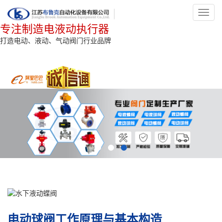
Toggl
navig
专注制造电液动执行器
打造电动、液动、气动阀门行业品牌
电动球阀工作原理与基本构造