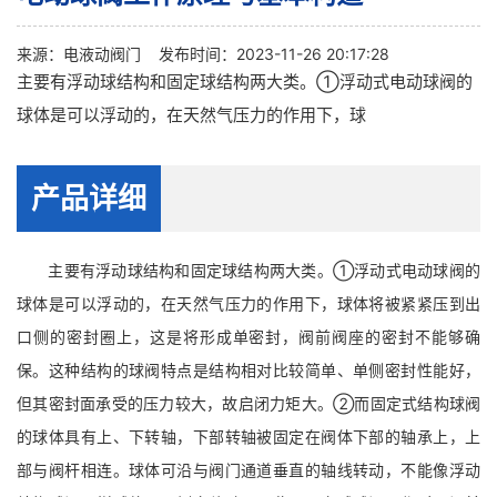
来源：
电液动阀门
发布时间：2023-11-26 20:17:28
主要有浮动球结构和固定球结构两大类。①浮动式电动球阀的
球体是可以浮动的，在天然气压力的作用下，球
产品详细
主要有浮动球结构和固定球结构两大类。①浮动式电动球阀的
球体是可以浮动的，在天然气压力的作用下，球体将被紧紧压到出
口侧的密封圈上，这是将形成单密封，阀前阀座的密封不能够确
保。这种结构的球阀特点是结构相对比较简单、单侧密封性能好，
但其密封面承受的压力较大，故启闭力矩大。②而固定式结构球阀
的球体具有上、下转轴，下部转轴被固定在阀体下部的轴承上，上
部与阀杆相连。球体可沿与阀门通道垂直的轴线转动，不能像浮动