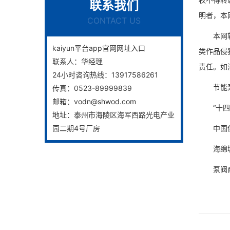
联系我们
明者，本
CONTACT US
本网转载
kaiyun平台app官网网址入口
类作品侵
联系人：
华经理
责任。如
24小时咨询热线：
13917586261
节能泵王
传真：
0523-89999839
邮箱：
vodn@shwod.com
“十四五
地址：
泰州市海陵区海军西路光电产业
园二期4号厂房
中国供热
海绵城市
泵阀商务