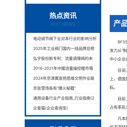
热点资讯
产
HOT NEWS
电动调节阀下业对本行业的影响分析
BF35
2025年工业阀门国内一线品牌总榜单前十名
发力从“
弘宇股份新专利：流量调理阀的未来已来过滤与调理两层护航！
中小企业
2016-2021年中國流量操控閥市場远景及融資戰略咨詢報告
目前，上
2024年京津冀宣扬思维文明作业联席会议在津举行
上，德国
耘。
京张雪场各有“爆火秘籍”
通用设备行业产业指南_行业指南(2)_前瞻 - 前瞻网
目前上海
占有率前
企查猫(企业查询宝)
凡本网注
权不得转