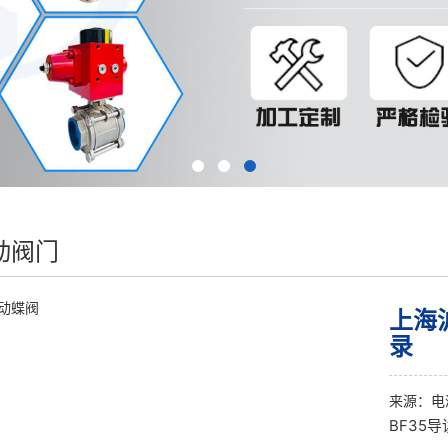
动阀门
上海
录
来源：
电
BF35