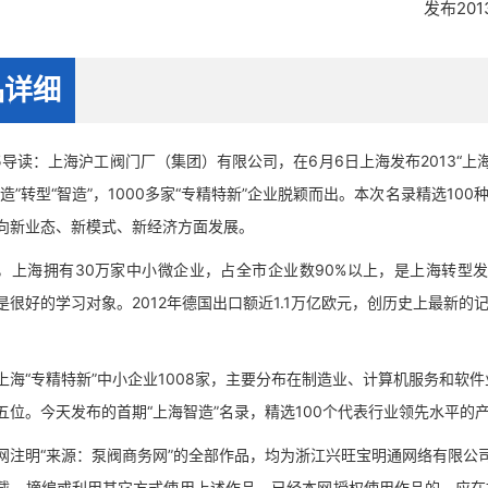
发布20
品详细
导读：上海沪工阀门厂（集团）有限公司，在6月6日上海发布2013“上
制造”转型“智造”，1000多家“专精特新”企业脱颖而出。本次名录精选1
向新业态、新模式、新经济方面发展。
海拥有30万家中小微企业，占全市企业数90%以上，是上海转型发
是很好的学习对象。2012年德国出口额近1.1万亿欧元，创历史上最新的
“专精特新”中小企业1008家，主要分布在制造业、计算机服务和软件
五位。今天发布的首期“上海智造”名录，精选100个代表行业领先水平的
明“来源：泵阀商务网”的全部作品，均为浙江兴旺宝明通网络有限公司
载、摘编或利用其它方式使用上述作品。已经本网授权使用作品的，应在