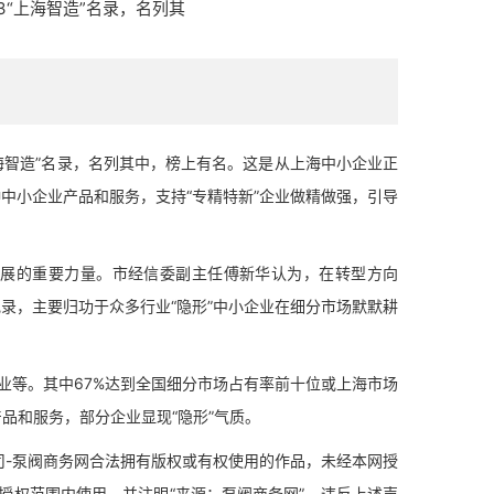
13“上海智造”名录，名列其
海智造”名录，名列其中，榜上有名。这是从上海中小企业正
00种中小企业产品和服务，支持“专精特新”企业做精做强，引导
展的重要力量。市经信委副主任傅新华认为，在转型方向
记录，主要归功于众多行业“隐形”中小企业在细分市场默默耕
业等。其中67%达到全国细分市场占有率前十位或上海市场
产品和服务，部分企业显现“隐形”气质。
-泵阀商务网合法拥有版权或有权使用的作品，未经本网授
授权范围内使用，并注明“来源：泵阀商务网”。违反上述声