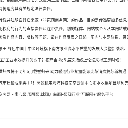
网将追究其有关规定法律责任。
并注明自其它来源（非泵阀商务网）的作品，目的是传递更加多信息，
犯权利的行为的直接责任及连带责任。别的媒体、网站或个人从本网转载
涉及作品内容、版权等问题，请在作品发表之日起一周内与本网联系，否
 绿色中国｜中金环境旗下南方泵业高水平质量的发展大会暨新战略、
”工业水效提升怎么干？视环会-秋季展这场线上论坛来得正是时候！
展将于明年5月载誉归来 助力暖通行业紧握能源变革消费复苏新机遇
建设成果再＋1！高源机电粤浦科技南京云创中心雨水收集项目顺利
网 - 离心泵,隔膜泵,球阀,电磁阀-泵阀行业“互联网+”服务平台