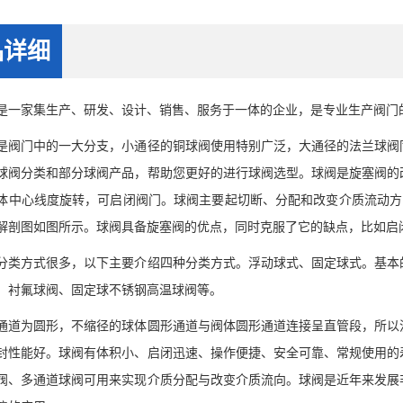
品详细
家集生产、研发、设计、销售、服务于一体的企业，是专业生产阀门
门中的一大分支，小通径的铜球阀使用特别广泛，大通径的法兰球阀同
球阀分类和部分球阀产品，帮助您更好的进行球阀选型。球阀是旋塞阀的
体中心线度旋转，可启闭阀门。球阀主要起切断、分配和改变介质流动方
解剖图如图所示。球阀具备旋塞阀的优点，同时克服了它的缺点，比如启
方式很多，以下主要介绍四种分类方式。浮动球式、固定球式。基本的
、衬氟球阀、固定球不锈钢高温球阀等。
为圆形，不缩径的球体圆形通道与阀体圆形通道连接呈直管段，所以流
封性能好。球阀有体积小、启闭迅速、操作便捷、安全可靠、常规使用的
阀、多通道球阀可用来实现介质分配与改变介质流向。球阀是近年来发展