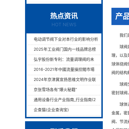
热点资讯
产
HOT NEWS
我们是一
电动调节阀下业对本行业的影响分析
球阀是阀
2025年工业阀门国内一线品牌总榜单前十名
理，以及
弘宇股份新专利：流量调理阀的未来已来过滤与调理两层护航！
球体绕阀
2016-2021年中國流量操控閥市場远景及融資戰略咨詢報告
阀的结构
2024年京津冀宣扬思维文明作业联席会议在津举行
球阀分类
京张雪场各有“爆火秘籍”
密封球阀
通用设备行业产业指南_行业指南(2)_前瞻 - 前瞻网
球体通道
企查猫(企业查询宝)
金属，密
阀、节流