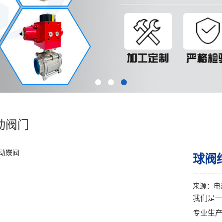
动阀门
球阀
来源：
电
我们是
专业生产