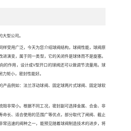
的大型公司。
样受用广泛，今天为您介绍球阀结构，球阀性能，球阀原
改进演变，属于同一类型，它的关闭件是球体而不是旋塞。
向的作用，设计成V型开口的球阀还可以做调节流量用。球
闭力矩小，密封性能好。
产品例如：法兰浮动球阀、固定球两片式球阀、固定球软
阻非常小。根据不同工况，密封副可选择金属、合金、非
寿命长、适合使用的范围广等优点，部分取代了闸阀、截止
非常迅速的阀种之一，能预见随着球阀制造技术的进步，将