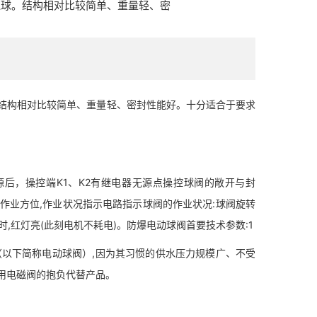
通球。结构相对比较简单、重量轻、密
构相对比较简单、重量轻、密封性能好。十分适合于要求
源后，操控端K1、K2有继电器无源点操控球阀的敞开与封
的作业方位,作业状况指示电路指示球阀的作业状况:球阀旋转
时,红灯亮(此刻电机不耗电)。防爆电动球阀首要技术参数:1
下简称电动球阀）,因为其习惯的供水压力规模广、不受
用电磁阀的抱负代替产品。