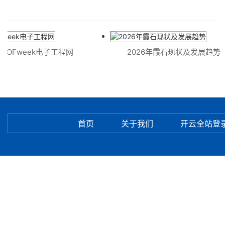
- OFweek电子工程网
2026年霞石现状及发展趋势
首页
关于我们
开云全站登