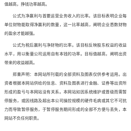
值越高，挣钱功率越高。
公式为净赢利与首要运营业务收入的比率。该目标表明企业每
单位财物能取得净赢利的数量，这一比率越高，阐明企业悉数财物
的盈余才能越强。
公式为税后赢利与净财物的比率。该目标反映股东权益的收益
水平，用以衡量公司运用自有本钱的功率。目标值越高，阐明出资
带来的收益越高。
郑重声明：本网站所刊载的全部资料及图表仅供参考运用。出
资者根据本网站供给的信息、资料及图表进行金融、证券等出资所
形成的盈亏与本网站没有关系。本网站如因系统维护或晋级而需暂
停服务，或因线路及超出本公司操控规模的硬件毛病或其它不可抗
力而导致暂停服务，于暂停服务期间形成的全部不方便与丢失，本
网站不负任何职责。