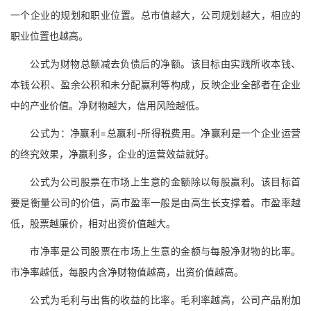
一个企业的规划和职业位置。总市值越大，公司规划越大，相应的
职业位置也越高。
公式为财物总额减去负债后的净额。该目标由实践所收本钱、
本钱公积、盈余公积和未分配赢利等构成，反映企业全部者在企业
中的产业价值。净财物越大，信用风险越低。
公式为：净赢利=总赢利-所得税费用。净赢利是一个企业运营
的终究效果，净赢利多，企业的运营效益就好。
公式为公司股票在市场上生意的金额除以每股赢利。该目标首
要是衡量公司的价值，高市盈率一般是由高生长支撑着。市盈率越
低，股票越廉价，相对出资价值越大。
市净率是公司股票在市场上生意的金额与每股净财物的比率。
市净率越低，每股内含净财物值越高，出资价值越高。
公式为毛利与出售的收益的比率。毛利率越高，公司产品附加