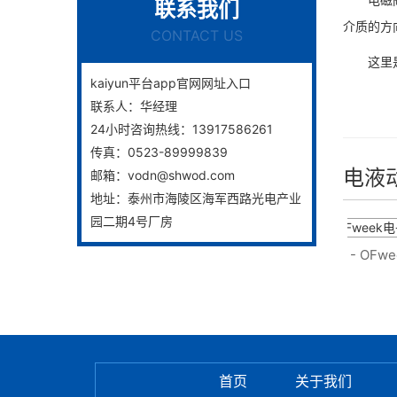
联系我们
介质的方
CONTACT US
这里是一
kaiyun平台app官网网址入口
联系人：
华经理
24小时咨询热线：
13917586261
传真：
0523-89999839
电液
邮箱：
vodn@shwod.com
地址：
泰州市海陵区海军西路光电产业
园二期4号厂房
紧迫停水！触及永春这个城镇→
5G - OFw
首页
关于我们