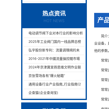
热点资讯
产
HOT NEWS
电动调节阀下业对本行业的影响分析
简介：常
2025年工业阀门国内一线品牌总榜单前十名
业设备，
弘宇股份新专利：流量调理阀的未来已来过滤与调理两层护航！
他的参数
2016-2021年中國流量操控閥市場远景及融資戰略咨詢報告
常常运用
2024年京津冀宣扬思维文明作业联席会议在津举行
常常运用
京张雪场各有“爆火秘籍”
常常运用
通用设备行业产业指南_行业指南(2)_前瞻 - 前瞻网
常常运用
企查猫(企业查询宝)
常常运用
电磁阀是