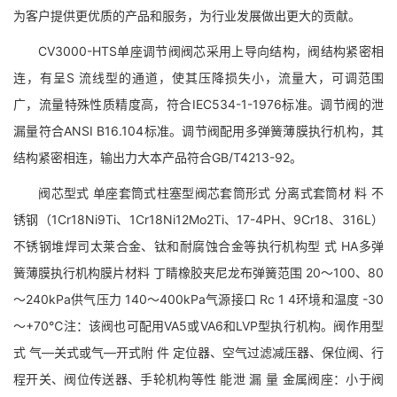
为客户提供更优质的产品和服务，为行业发展做出更大的贡献。
CV3000-HTS单座调节阀阀芯采用上导向结构，阀结构紧密相
连，有呈S 流线型的通道，使其压降损失小，流量大，可调范围
广，流量特殊性质精度高，符合IEC534-1-1976标准。调节阀的泄
漏量符合ANSI B16.104标准。调节阀配用多弹簧薄膜执行机构，其
结构紧密相连，输出力大本产品符合GB/T4213-92。
阀芯型式 单座套筒式柱塞型阀芯套筒形式 分离式套筒材 料 不
锈钢（1Cr18Ni9Ti、1Cr18Ni12Mo2Ti、17-4PH、9Cr18、316L）
不锈钢堆焊司太莱合金、钛和耐腐蚀合金等执行机构型 式 HA多弹
簧薄膜执行机构膜片材料 丁睛橡胶夹尼龙布弹簧范围 20～100、80
～240kPa供气压力 140～400kPa气源接口 Rc 1 4环境和温度 -30
～+70℃注：该阀也可配用VA5或VA6和LVP型执行机构。阀作用型
式 气—关式或气—开式附 件 定位器、空气过滤减压器、保位阀、行
程开关、阀位传送器、手轮机构等性 能泄 漏 量 金属阀座：小于阀