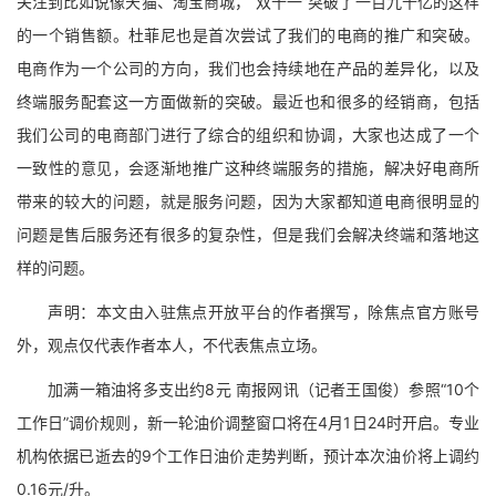
关注到比如说像天猫、淘宝商城，“双十一”突破了一百九十亿的这样
的一个销售额。杜菲尼也是首次尝试了我们的电商的推广和突破。
电商作为一个公司的方向，我们也会持续地在产品的差异化，以及
终端服务配套这一方面做新的突破。最近也和很多的经销商，包括
我们公司的电商部门进行了综合的组织和协调，大家也达成了一个
一致性的意见，会逐渐地推广这种终端服务的措施，解决好电商所
带来的较大的问题，就是服务问题，因为大家都知道电商很明显的
问题是售后服务还有很多的复杂性，但是我们会解决终端和落地这
样的问题。
声明：本文由入驻焦点开放平台的作者撰写，除焦点官方账号
外，观点仅代表作者本人，不代表焦点立场。
加满一箱油将多支出约8元 南报网讯（记者王国俊）参照“10个
工作日”调价规则，新一轮油价调整窗口将在4月1日24时开启。专业
机构依据已逝去的9个工作日油价走势判断，预计本次油价将上调约
0.16元/升。