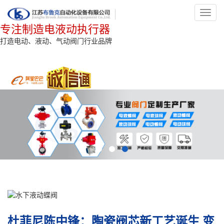
Toggl
navig
专注制造电液动执行器
打造电动、液动、气动阀门行业品牌
杜菲尼陈中锋：陶瓷阀芯新工艺诞生 变