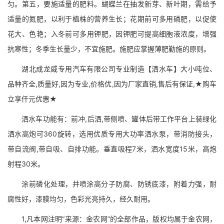
匀。第五，要施适量的肥料。蝴蝶兰在抽发新芽、新叶期，需给予
适量的氮肥，以利于植株的营养生长；花期前可多用磷肥，以促使
花大、色艳；入冬前可多用钾肥，因钾肥可提高细胞液浓度，增强
抗寒性；冬季生长量少，不宜施肥。施肥应掌握薄肥勤施的原则。
湖北成龙威专用汽车有限公司专业制造【洒水车】大小吨位、
品种齐全,质量好,因为专业,价格优,因为厂家直销,售后有保证,★购车
立享仟元优惠★
洒水车功能有：前冲,后洒,带侧喷、罐体后带工作平台上装绿化
洒水高炮可360旋转，选用优质专用大功率洒水泵，带消防接头，
带自流阀,带自吸、自排功能。垂直吸程7米，洒水宽度15米，高炮
射程30米。
涂前磷化处理，并喷涂高分子防腐、防锈底漆，附着力强，耐
腐性好，漆膜均匀，色彩光亮持久，经久耐用。
1,凡本网注明“来源：金农网”的全部作品，版权均属于金农网，