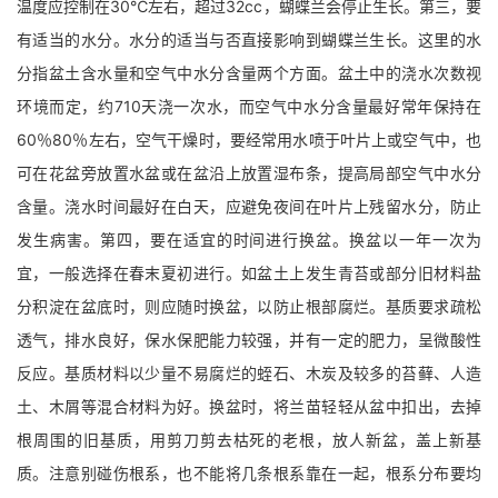
温度应控制在30℃左右，超过32cc，蝴蝶兰会停止生长。第三，要
有适当的水分。水分的适当与否直接影响到蝴蝶兰生长。这里的水
分指盆土含水量和空气中水分含量两个方面。盆土中的浇水次数视
环境而定，约710天浇一次水，而空气中水分含量最好常年保持在
60％80％左右，空气干燥时，要经常用水喷于叶片上或空气中，也
可在花盆旁放置水盆或在盆沿上放置湿布条，提高局部空气中水分
含量。浇水时间最好在白天，应避免夜间在叶片上残留水分，防止
发生病害。第四，要在适宜的时间进行换盆。换盆以一年一次为
宜，一般选择在春末夏初进行。如盆土上发生青苔或部分旧材料盐
分积淀在盆底时，则应随时换盆，以防止根部腐烂。基质要求疏松
透气，排水良好，保水保肥能力较强，并有一定的肥力，呈微酸性
反应。基质材料以少量不易腐烂的蛭石、木炭及较多的苔藓、人造
土、木屑等混合材料为好。换盆时，将兰苗轻轻从盆中扣出，去掉
根周围的旧基质，用剪刀剪去枯死的老根，放人新盆，盖上新基
质。注意别碰伤根系，也不能将几条根系靠在一起，根系分布要均