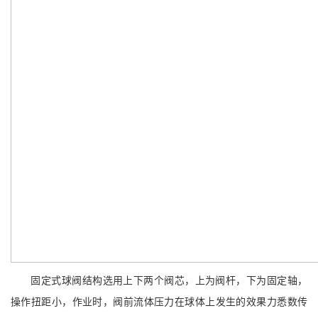
固定式球阀结构选用上下两个阀芯，上为阀杆，下为固定轴，
操作扭距小，作业时，阀前流体压力在球体上发生的效果力悉数传