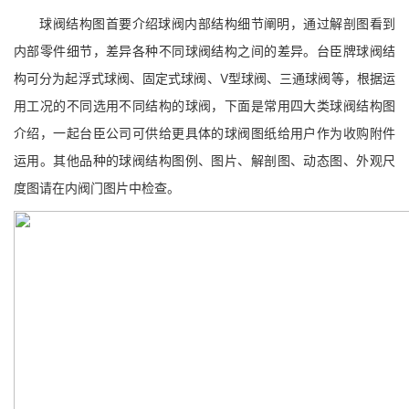
球阀结构图首要介绍球阀内部结构细节阐明，通过解剖图看到
内部零件细节，差异各种不同球阀结构之间的差异。台臣牌球阀结
构可分为起浮式球阀、固定式球阀、V型球阀、三通球阀等，根据运
用工况的不同选用不同结构的球阀，下面是常用四大类球阀结构图
介绍，一起台臣公司可供给更具体的球阀图纸给用户作为收购附件
运用。其他品种的球阀结构图例、图片、解剖图、动态图、外观尺
度图请在内阀门图片中检查。