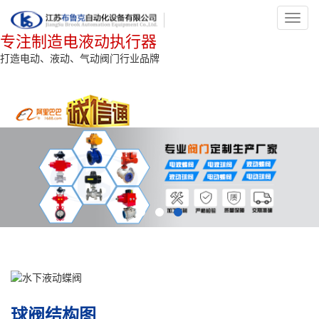
Toggl
navig
专注制造电液动执行器
打造电动、液动、气动阀门行业品牌
球阀结构图