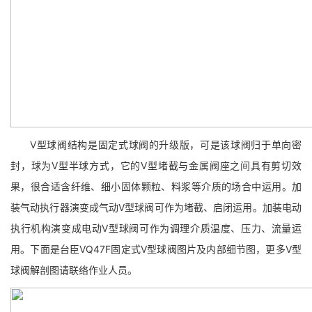
V型球阀结构是固定式球阀的升级版，可是该球阀归于单向密
封，球为V型半球方式，它的V型堵截与金属阀座之间具有剪切效
果，很合适含纤维、细小固体颗粒、料浆等介质的场合中运用。加
装气动执行器演变成气动V型球阀可作为堵截、启闭运用。加装电动
执行机构演变成电动V型球阀可作为调理介质温度、压力、流量运
用。下面是台臣VQ47F固定式V型球阀图片及内部细节图，更多V型
球阀解剖图请联络作业人员。