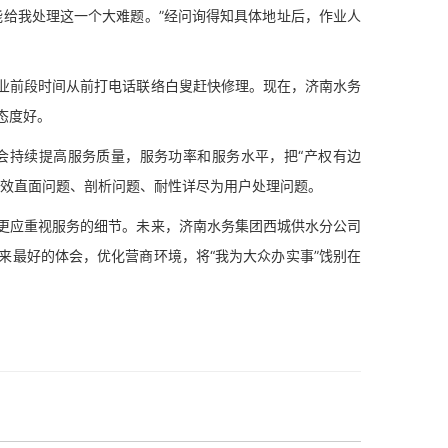
给我处理这一个大难题。”经问询得知具体地址后，作业人
前段时间从前打电话联络白叟赶快修理。现在，济南水务
态度好。
持续提高服务质量，服务功率和服务水平，把“产权有边
高效直面问题、剖析问题、耐性详尽为用户处理问题。
应重视服务的细节。未来，济南水务集团西城供水分公司
来最好的体会，优化营商环境，将“我为大众办实事”饯别在