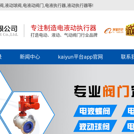
,液动球阀,电液动阀门,电液执行器,液动执行器等!
专注制造电液动执行器
打造电动、液动、气动阀门行业品牌
录
新闻中心
kaiyun平台app官网
联系