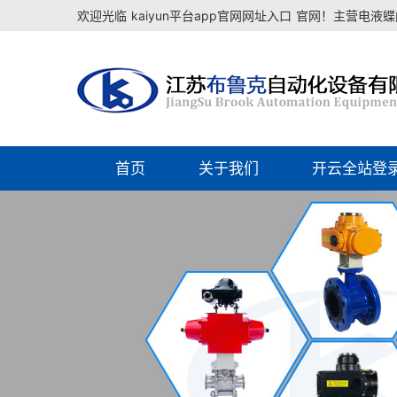
欢迎光临
kaiyun平台app官网网址入口
官网！主营电液蝶阀
首页
关于我们
开云全站登