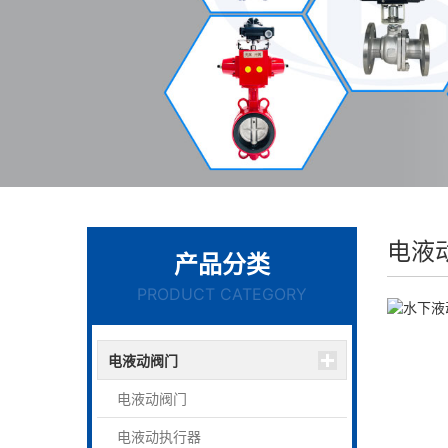
电液
产品分类
PRODUCT CATEGORY
电液动阀门
电液动阀门
电液动执行器