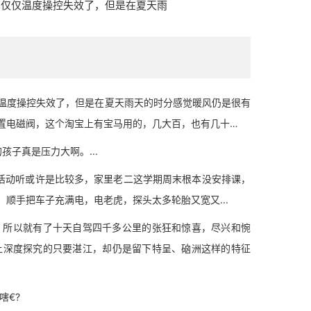
，仅仅温度操控失效了，但是在夏天雨
度操控失效了，但是在夏天雨天的时分感觉暖风仍是很有
置电磁阀，这个淘宝上有宝马用的，几大百，也有几十…
子真是压力大啊。...
动听或许是比较多，家里老二这学期周末根本没安排课，
顺手把车子充满电，电老虎，探头太多轮胎又宽又...
所以就有了十天自驾四千多公里的张狂和惊喜，尽兴和惋
上深度探究的只要湛江，却仍是留下特呈、硇洲这样的特征
嗐€?