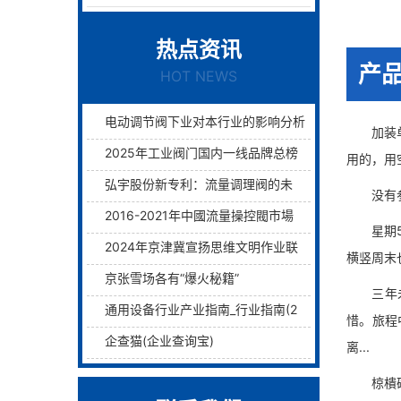
热点资讯
产
HOT NEWS
电动调节阀下业对本行业的影响分析
加装单阀
2025年工业阀门国内一线品牌总榜单前十名
用的，用
弘宇股份新专利：流量调理阀的未来已来过滤与调理两层护航！
没有参与
2016-2021年中國流量操控閥市場远景及融資戰略咨詢報告
星期5晚
2024年京津冀宣扬思维文明作业联席会议在津举行
横竖周末
京张雪场各有“爆火秘籍”
三年未至
通用设备行业产业指南_行业指南(2)_前瞻 - 前瞻网
惜。旅程
企查猫(企业查询宝)
离...
椋樻磼涓