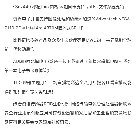
s3c2440 移植linux内核 添加网卡支持 yaffs2文件系统支持
贸泽电子开售支持图像处理和边缘AI加速的Advantech VEGA-
P110 PCIe Intel Arc A370M嵌入式GPU卡
比科奇携多款产品及众多生态伙伴亮相MWC24，共同赋能全球
新一代移动通信
ADI和\西北模电王\邀您一起下载研读《新概念模拟电路》系列
第一本电子书《晶体管》
TI 处理器主题月：三场直播精彩这个八月！报名且看直播就能
得好礼！更有提问奖相送！
综合资讯传感器RFID生物识别网络传输电源管理处理器物联网
安全行业规范创新应用可穿戴设备智能家居智能工业智能交通物联
网百科相关展会专家观点射频词云：