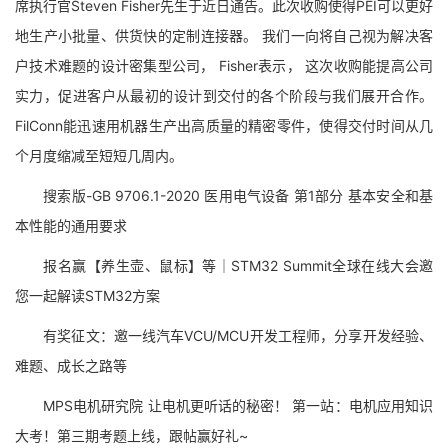
席执行官Steven Fisher先生于近日通告。此次收购使得PEI可以更好
地生产小批量、供货快的定制连接器。 我们一向将自己视为解决客
户技术难题的设计密集型公司， Fisher表示， 这次收购能提高公司
实力，促进客户从最初的设计到交付的各个阶段与我们展开合作。
FilConn能迅速用机器生产出高质量的精密零件，使得交付时间从几
个月度缩减至短短几周内。
搜索版-GB 9706.1-2020 医用电气设备 第1部分 基本安全和基
本性能的通用要求
报名赢【养生壶、鼠标】等｜STM32 Summit全球在线大会邀
您一起解读STM32方案
有奖征文：邀一线汽车VCU/MCU开发工程师，分享开发经验、
难题、成长之路等
MPS电机研究院 让电机更听话的秘密！ 第一站：电机应用知识
大考！第三期考题上线，跟帖赢好礼~