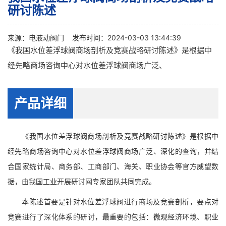
研讨陈述
来源：
电液动阀门
发布时间：2024-03-03 13:44:39
《我国水位差浮球阀商场剖析及竞赛战略研讨陈述》是根据中
经先略商场咨询中心对水位差浮球阀商场广泛、
产品详细
《我国水位差浮球阀商场剖析及竞赛战略研讨陈述》是根据中
经先略商场咨询中心对水位差浮球阀商场广泛、深化的查询，并结
合国家统计局、商务部、工商部门、海关、职业协会等官方威望数
据，由我国工业开展研讨网专家团队共同完成。
本陈述首要是针对水位差浮球阀进行商场及竞赛剖析，要点对
竞赛进行了深化体系的研讨，最重要的包括：微观经济环境、职业