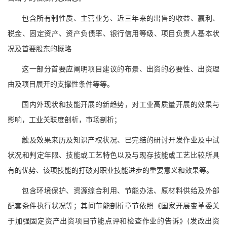
包含所有制性质、主营业务、近三年来的出售的收益、赢利、
税金、固定资产、资产负债率、银行信用等级、项目负责人基本状
况及首要股东的概略
这一部分首要应阐明项目建议的布景、出资的必要性、出资理
由及项目展开的支撑性条件等等。
国内外现状和技能开展的新趋势，对工业高质量开展的效果与
影响，工业关联度剖析，市场剖析；
触及效果来历及知识产权状况、已完结的研讨开发作业及中试
状况和判定年限、技能或工艺特色以及与现存技能或工艺比较所具
有的优势、该项技能的打破对职业技能进步的重要意义和效果等。
包含环境保护、资源综合利用、节能办法、原材料供给及外部
配套条件执行状况等；其间节能剖析章节依照《国家开展变革委关
于加强固定资产出资项目节能点评和检查作业的告诉》(发改出资