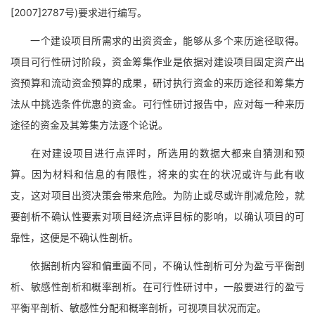
[2007]2787号)要求进行编写。
一个建设项目所需求的出资资金，能够从多个来历途径取得。
项目可行性研讨阶段，资金筹集作业是依据对建设项目固定资产出
资预算和流动资金预算的成果，研讨执行资金的来历途径和筹集方
法从中挑选条件优惠的资金。可行性研讨报告中，应对每一种来历
途径的资金及其筹集方法逐个论说。
在对建设项目进行点评时，所选用的数据大都来自猜测和预
算。因为材料和信息的有限性，将来的实在的状况或许与此有收
支，这对项目出资决策会带来危险。为防止或尽或许削减危险，就
要剖析不确认性要素对项目经济点评目标的影响，以确认项目的可
靠性，这便是不确认性剖析。
依据剖析内容和偏重面不同，不确认性剖析可分为盈亏平衡剖
析、敏感性剖析和概率剖析。在可行性研讨中，一般要进行的盈亏
平衡平剖析、敏感性分配和概率剖析，可视项目状况而定。