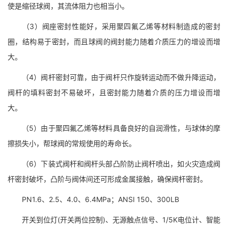
使是缩径球阀，其流体阻力也相当小。
（3）阀座密封性能好，采用聚四氟乙烯等材料制造成的密封
圈，结构易于密封，而且球阀的阀封能力随着介质压力的增设而增
大。
（4）阀杆密封可靠，由于阀杆只作旋转运动而不做升降运动，
阀杆的填料密封不易破坏，且密封能力随着介质的压力增设而增
大。
（5）由于聚四氟乙烯等材料具备良好的自润滑性，与球体的摩
擦损失小，帮球阀的常规使用的寿命长。
（6）下装式阀杆和阀杆头部凸阶防止阀杆喷出，如火灾造成阀
杆密封破坏，凸阶与阀体间还可形成金属接触，确保阀杆密封。
PN1.6、2.5、4.0、6.4MPa；ANSI 150、300LB
开关到位灯(开关两位控制)、无源触点信号、1/5K电位计、智能