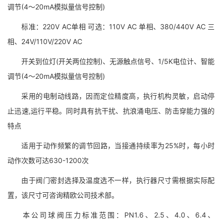
调节(4～20mA模拟量信号控制)
标准：220V AC单相 可选：110V AC 单相、380/440V AC 三
相、24V/110V/220V AC
开关到位灯(开关两位控制)、无源触点信号、1/5K电位计、智能
调节(4～20mA模拟量信号控制)
采用的电制动线路，因而定位精度高，执行机构灵敏，启动停
止迅速,运行平稳。同时具有抗干扰、抗浪涌电压、防击穿能力强的
特点
适用于动作频繁的调节回路，当接通持续率为25%时，每小时
动作次数可达630-1200次
由于阀门密封选择及温度选不一样，执行器尺寸需根据实际配
置，该尺寸可咨询精欧公司技术部。
本公司球阀压力标准范围：PN1.6、2.5、4.0、6.4、