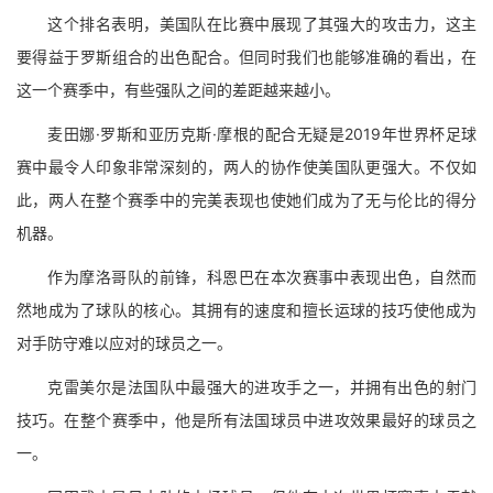
这个排名表明，美国队在比赛中展现了其强大的攻击力，这主
要得益于罗斯组合的出色配合。但同时我们也能够准确的看出，在
这一个赛季中，有些强队之间的差距越来越小。
麦田娜·罗斯和亚历克斯·摩根的配合无疑是2019年世界杯足球
赛中最令人印象非常深刻的，两人的协作使美国队更强大。不仅如
此，两人在整个赛季中的完美表现也使她们成为了无与伦比的得分
机器。
作为摩洛哥队的前锋，科恩巴在本次赛事中表现出色，自然而
然地成为了球队的核心。其拥有的速度和擅长运球的技巧使他成为
对手防守难以应对的球员之一。
克雷美尔是法国队中最强大的进攻手之一，并拥有出色的射门
技巧。在整个赛季中，他是所有法国球员中进攻效果最好的球员之
一。