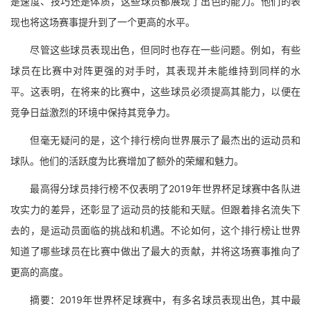
是速度、技巧还是体质，这些球员都展现了出色的能力。他们的表
现也将这场赛事提升到了一个更高的水平。
尽管这些球员表现出色，但同时也存在一些问题。例如，有些
球员在比赛中对阵更强的对手时，其表现并未能维持到同样的水
平。这表明，在将来的比赛中，这些球员必须提高其能力，以便在
竞争日益激烈的环境中保持其竞争力。
但毫无疑问的是，这个排行榜向世界展示了最杰出的运动员和
球队。他们的活跃度为比赛增加了额外的荣耀和魅力。
最高得分球员排行榜不仅表明了2019年世界杯足球赛中各队进
攻实力的差异，还彰显了运动员的技能和天赋。但跟着排名流失下
去的，是运动员面临的挑战和机遇。不论如何，这个排行榜让世界
知道了哪些球员在比赛中做出了最大的贡献，并将这场赛事推向了
更高的高度。
摘要：2019年世界杯足球赛中，有多名球员表现出色，其中最