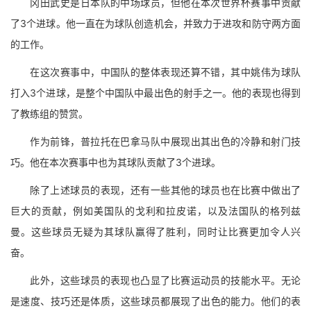
冈田武史是日本队的中场球员，但他在本次世界杯赛事中贡献
了3个进球。他一直在为球队创造机会，并致力于进攻和防守两方面
的工作。
在这次赛事中，中国队的整体表现还算不错，其中姚伟为球队
打入3个进球，是整个中国队中最出色的射手之一。他的表现也得到
了教练组的赞赏。
作为前锋，普拉托在巴拿马队中展现出其出色的冷静和射门技
巧。他在本次赛事中也为其球队贡献了3个进球。
除了上述球员的表现，还有一些其他的球员也在比赛中做出了
巨大的贡献，例如美国队的戈利和拉皮诺，以及法国队的格列兹
曼。这些球员无疑为其球队赢得了胜利，同时让比赛更加令人兴
奋。
此外，这些球员的表现也凸显了比赛运动员的技能水平。无论
是速度、技巧还是体质，这些球员都展现了出色的能力。他们的表