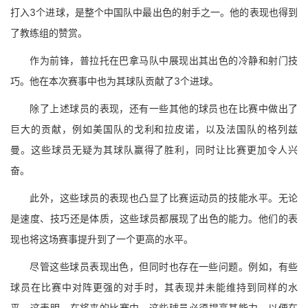
打入3个进球，是整个中国队中最出色的射手之一。他的表现也得到
了教练组的赞赏。
作为前锋，普拉托在巴拿马队中展现出其出色的冷静和射门技
巧。他在本次赛事中也为其球队贡献了3个进球。
除了上述球员的表现，还有一些其他的球员也在比赛中做出了
巨大的贡献，例如美国队的戈利和拉皮诺，以及法国队的格列兹
曼。这些球员无疑为其球队赢得了胜利，同时让比赛更加令人兴
奋。
此外，这些球员的表现也凸显了比赛运动员的技能水平。无论
是速度、技巧还是体质，这些球员都展现了出色的能力。他们的表
现也将这场赛事提升到了一个更高的水平。
尽管这些球员表现出色，但同时也存在一些问题。例如，有些
球员在比赛中对阵更强的对手时，其表现并未能维持到同样的水
平。这表明，在将来的比赛中，这些球员必须提高其能力，以便在