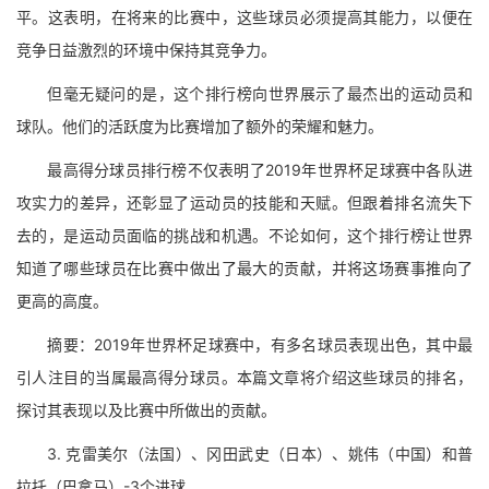
平。这表明，在将来的比赛中，这些球员必须提高其能力，以便在
竞争日益激烈的环境中保持其竞争力。
但毫无疑问的是，这个排行榜向世界展示了最杰出的运动员和
球队。他们的活跃度为比赛增加了额外的荣耀和魅力。
最高得分球员排行榜不仅表明了2019年世界杯足球赛中各队进
攻实力的差异，还彰显了运动员的技能和天赋。但跟着排名流失下
去的，是运动员面临的挑战和机遇。不论如何，这个排行榜让世界
知道了哪些球员在比赛中做出了最大的贡献，并将这场赛事推向了
更高的高度。
摘要：2019年世界杯足球赛中，有多名球员表现出色，其中最
引人注目的当属最高得分球员。本篇文章将介绍这些球员的排名，
探讨其表现以及比赛中所做出的贡献。
3. 克雷美尔（法国）、冈田武史（日本）、姚伟（中国）和普
拉托（巴拿马）-3个进球