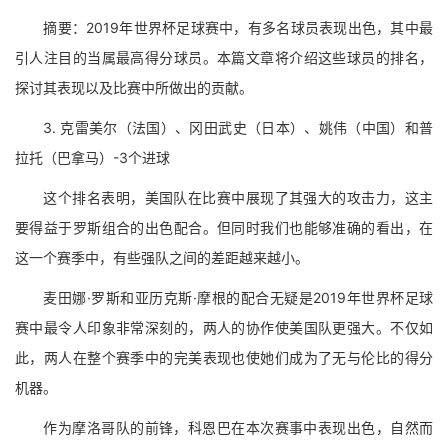
摘要：2019年世界杯足球赛中，有多名球员表现出色，其中最
引人注目的当属最高得分球员。本篇文章将介绍这些球员的排名，
探讨其表现以及比赛中所做出的贡献。
3. 克雷美尔（法国）、冈田武史（日本）、姚伟（中国）和普
拉托（巴拿马）-3个进球
这个排名表明，美国队在比赛中展现了其强大的攻击力，这主
要得益于罗斯组合的出色配合。但同时我们也能够准确的看出，在
这一个赛季中，有些强队之间的差距越来越小。
麦田娜·罗斯和亚历克斯·摩根的配合无疑是2019年世界杯足球
赛中最令人印象非常深刻的，两人的协作使美国队更强大。不仅如
此，两人在整个赛季中的完美表现也使她们成为了无与伦比的得分
机器。
作为摩洛哥队的前锋，科恩巴在本次赛事中表现出色，自然而