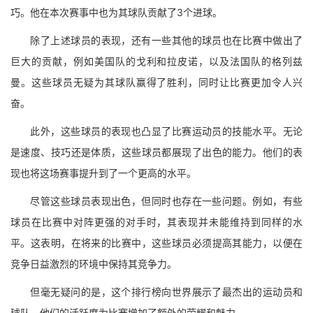
巧。他在本次赛事中也为其球队贡献了3个进球。
除了上述球员的表现，还有一些其他的球员也在比赛中做出了
巨大的贡献，例如美国队的戈利和拉皮诺，以及法国队的格列兹
曼。这些球员无疑为其球队赢得了胜利，同时让比赛更加令人兴
奋。
此外，这些球员的表现也凸显了比赛运动员的技能水平。无论
是速度、技巧还是体质，这些球员都展现了出色的能力。他们的表
现也将这场赛事提升到了一个更高的水平。
尽管这些球员表现出色，但同时也存在一些问题。例如，有些
球员在比赛中对阵更强的对手时，其表现并未能维持到同样的水
平。这表明，在将来的比赛中，这些球员必须提高其能力，以便在
竞争日益激烈的环境中保持其竞争力。
但毫无疑问的是，这个排行榜向世界展示了最杰出的运动员和
球队。他们的活跃度为比赛增加了额外的荣耀和魅力。