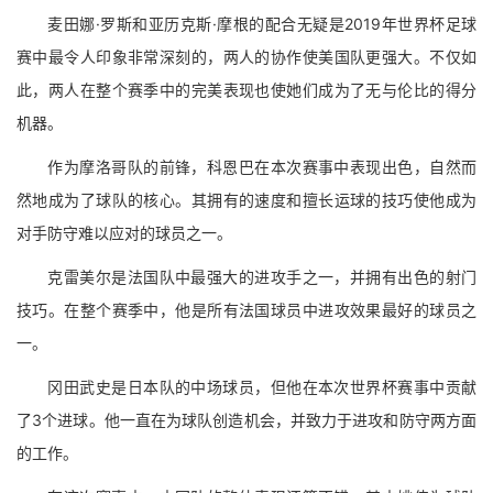
麦田娜·罗斯和亚历克斯·摩根的配合无疑是2019年世界杯足球
赛中最令人印象非常深刻的，两人的协作使美国队更强大。不仅如
此，两人在整个赛季中的完美表现也使她们成为了无与伦比的得分
机器。
作为摩洛哥队的前锋，科恩巴在本次赛事中表现出色，自然而
然地成为了球队的核心。其拥有的速度和擅长运球的技巧使他成为
对手防守难以应对的球员之一。
克雷美尔是法国队中最强大的进攻手之一，并拥有出色的射门
技巧。在整个赛季中，他是所有法国球员中进攻效果最好的球员之
一。
冈田武史是日本队的中场球员，但他在本次世界杯赛事中贡献
了3个进球。他一直在为球队创造机会，并致力于进攻和防守两方面
的工作。