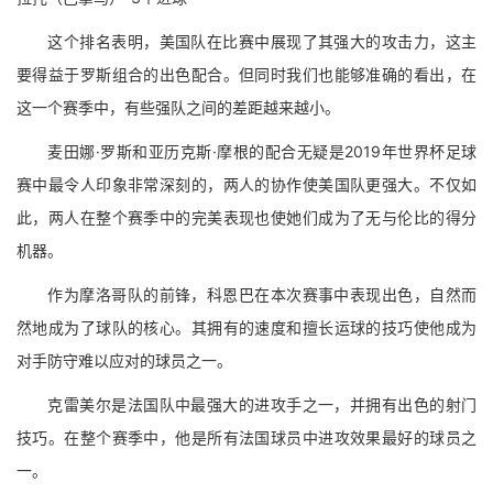
这个排名表明，美国队在比赛中展现了其强大的攻击力，这主
要得益于罗斯组合的出色配合。但同时我们也能够准确的看出，在
这一个赛季中，有些强队之间的差距越来越小。
麦田娜·罗斯和亚历克斯·摩根的配合无疑是2019年世界杯足球
赛中最令人印象非常深刻的，两人的协作使美国队更强大。不仅如
此，两人在整个赛季中的完美表现也使她们成为了无与伦比的得分
机器。
作为摩洛哥队的前锋，科恩巴在本次赛事中表现出色，自然而
然地成为了球队的核心。其拥有的速度和擅长运球的技巧使他成为
对手防守难以应对的球员之一。
克雷美尔是法国队中最强大的进攻手之一，并拥有出色的射门
技巧。在整个赛季中，他是所有法国球员中进攻效果最好的球员之
一。