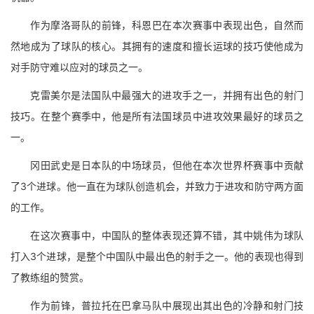
作为摩洛哥队的前锋，科恩巴在本次赛事中表现出色，自然而
然地成为了球队的核心。其拥有的速度和擅长运球的技巧使他成为
对手防守难以应对的球员之一。
克雷美尔是法国队中最强大的进攻手之一，并拥有出色的射门
技巧。在整个赛季中，他是所有法国球员中进攻效果最好的球员之
一。
冈田武史是日本队的中场球员，但他在本次世界杯赛事中贡献
了3个进球。他一直在为球队创造机会，并致力于进攻和防守两方面
的工作。
在这次赛事中，中国队的整体表现还算不错，其中姚伟为球队
打入3个进球，是整个中国队中最出色的射手之一。他的表现也得到
了教练组的赞赏。
作为前锋，普拉托在巴拿马队中展现出其出色的冷静和射门技