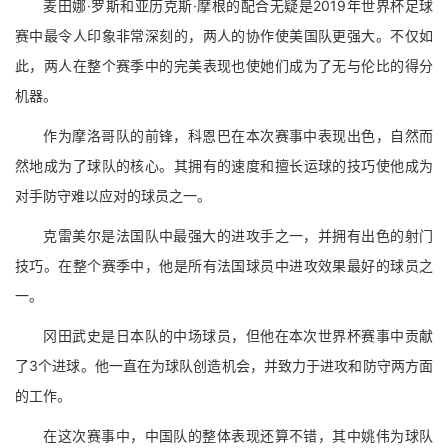
麦田娜·罗斯和亚历克斯·摩根的配合无疑是2019年世界杯足球
赛中最令人印象非常深刻的，两人的协作使美国队更强大。不仅如
此，两人在整个赛季中的完美表现也使她们成为了无与伦比的得分
机器。
作为摩洛哥队的前锋，科恩巴在本次赛事中表现出色，自然而
然地成为了球队的核心。其拥有的速度和擅长运球的技巧使他成为
对手防守难以应对的球员之一。
克雷美尔是法国队中最强大的进攻手之一，并拥有出色的射门
技巧。在整个赛季中，他是所有法国球员中进攻效果最好的球员之
一。
冈田武史是日本队的中场球员，但他在本次世界杯赛事中贡献
了3个进球。他一直在为球队创造机会，并致力于进攻和防守两方面
的工作。
在这次赛事中，中国队的整体表现还算不错，其中姚伟为球队