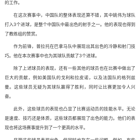
的工作。
在这次赛事中，中国队的整体表现还算不错，其中姚伟为球队
打入3个进球，是整个中国队中最出色的射手之一。他的表现也得到
了教练组的赞赏。
作为前锋，普拉托在巴拿马队中展现出其出色的冷静和射门技
巧。他在本次赛事中也为其球队贡献了3个进球。
除了上述球员的表现，还有一些其他的球员也在比赛中做出了
巨大的贡献，例如美国队的戈利和拉皮诺，以及法国队的格列兹
曼。这些球员无疑为其球队赢得了胜利，同时让比赛更加令人兴
奋。
此外，这些球员的表现也凸显了比赛运动员的技能水平。无论
是速度、技巧还是体质，这些球员都展现了出色的能力。他们的表
现也将这场赛事提升到了一个更高的水平。
尽管这些球员表现出色，但同时也存在一些问题。例如，有些