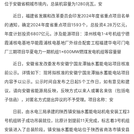
位于安徽省桐城市境内，总装机容量为1280兆瓦，安
近日，福建省发展和改革委员会印发2024年度省重点项目名单
的通知，确定2024年度省重点项目1593个，总投资4.28万亿元，
年度计划投资6807亿元。涉及能源项目：漳州核电1-4号机组宁德
霞浦核电基地华能霞浦核电基地厂外综合配套工程福建华电可门电
厂三期项目华夏电力一期机组1×600MW燃煤发电机组等容量替
近日，安徽省发改委发布安徽宁国龙潭抽水蓄能电站项目核准
前公示。详情如下：现将拟核准的安徽宁国龙潭抽水蓄能电站项目
内容予以公示。公示时间自发布之日起5个工作日，如有意见和建
议，请向安徽省能源局反映，反映方式以来人或署名来信（包括电
子信函），对匿名方式提出异议的不予受理。项目名称：安
日前，由水电三局承建的陕西镇安抽水蓄能电站机电安装工程3
号机组转子成功吊装就位，比原计划提前11天完成，标志着3号机组
安装进入了总装阶段。镇安抽水蓄能电站位于陕西省商洛市镇安县