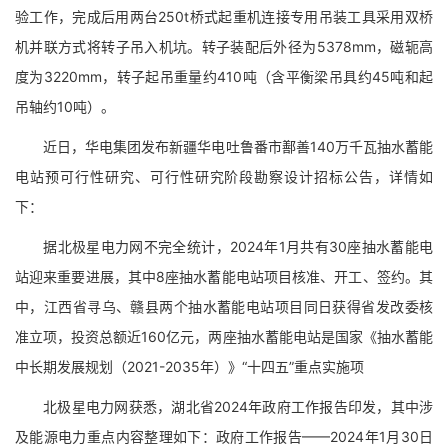
验工作，完成后用两台250t桥式起重机连接专用吊装工具采用双桥
机并联方式将转子吊入机坑。转子装配后外径为5378mm，磁轭高
度为3220mm，转子起吊重量约410吨（含平衡梁吊具约45吨和起
吊轴约10吨）。
近日，华电集团发布新疆华电吐鲁番市鄯善140万千瓦抽水蓄能
电站预可行性研究、可行性研究阶段勘察设计招标公告，详情如
下：
据北极星电力网不完全统计，2024年1月共有30座抽水蓄能电
站迎来重要进展，其中8座抽水蓄能电站项目核准、开工、签约。其
中，江西省寻乌、赣县两个抽水蓄能电站项目同日获得省发改委核
准立项，投资总额近160亿元，两座抽水蓄能电站是国家《抽水蓄能
中长期发展规划（2021-2035年）》“十四五”重点实施项
北极星电力网获悉，湖北省2024年政府工作报告印发，其中涉
及能源电力重点内容整理如下：政府工作报告——2024年1月30日