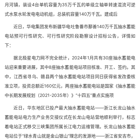
月河镇，装设4台单机容量为35万千瓦的单级立轴单转速混流可逆
式水泵水轮发电电动机组，总装机容量140万千瓦。建成后
近日，华电集团发布新疆华电吐鲁番市鄯善140万千瓦抽水蓄能
电站预可行性研究、可行性研究阶段勘察设计招标公告，详情如
下：
据北极星电力网不完全统计，2024年1月共有30座抽水蓄能电
站迎来重要进展，其中8座抽水蓄能电站项目核准、开工、签约。其
中，江西省寻乌、赣县两个抽水蓄能电站项目同日获得省发改委核
准立项，投资总额近160亿元，两座抽水蓄能电站是国家《抽水蓄能
中长期发展规划（2021-2035年）》“十四五”重点实施项
近日，华东地区已投产最大抽水蓄能电站——浙江长龙山抽水
蓄能电站电力生产业务交接仪式在长龙山电站营地顺利举行，标志
着电站正式移交三峡集团所属长江电力运维管理。长龙山抽水蓄能
电站位于“绿水青山就是金山银山”理念的发源地——浙江省安吉市，