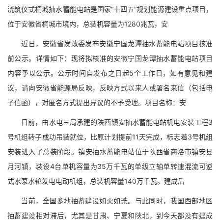
浇筑仪式桐城抽水蓄能电站是国家“十四五”规划能源建设重点项目，
位于安徽省桐城市境内，总装机容量为1280兆瓦，安
近日，安徽省发改委发布安徽宁国龙潭抽水蓄能电站项目核准
前公示。详情如下：现将拟核准的安徽宁国龙潭抽水蓄能电站项目
内容予以公示。公示时间自发布之日起5个工作日，如有意见和建
议，请向安徽省能源局反映，反映方式以来人或署名来信（包括电
子信函），对匿名方式提出异议的不予受理。项目名称：安
日前，由水电三局承建的陕西镇安抽水蓄能电站机电安装工程3
号机组转子成功吊装就位，比原计划提前11天完成，标志着3号机组
安装进入了总装阶段。镇安抽水蓄能电站位于陕西省商洛市镇安县
月河镇，装设4台单机容量为35万千瓦的单级立轴单转速混流可逆
式水泵水轮发电电动机组，总装机容量140万千瓦。建成后
当前，全国多地抽蓄建设如火如荼。与此同时，我国西部地区
抽蓄建设相对滞后，尤其是甘肃、宁夏和陕北，到今天都没有建成