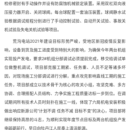
检修密封有手动操作并设有防腐蚀机械锁定装置。采用双杠双向液
压接力器开启、关闭球阀。每台球配置一套油压装置。球阀静水试
验根据调试规程分别进行了手动控制试验、自动开关试验、事故关
机试验及失电关机试验等项目。
荒沟电站2021年建设目标形势严峻，受地区新冠疫情反复影
响，设备到货及施工进度受到特别大的影响，为确保今年两台机组
实现投产发电，要求2#机组分部调试必须提前完成，移交给调试单
位做整机调试，项目部克服工期紧、任务重、人员不足等诸多坏
因，对现场施工分部调试进行分解，重点攻克影响直线工期的施工
任务，项目部成立以技术骨干为核心的攻关小组，攻坚克难、多方
协调、合理搭配人员结构、力争实施工程质量达标一步到位。在调
试期间所有技术人员时刻扑在施工一线，体现了六局机电安装积极
做出响应新源公司“计划不调 任务不减 目标不变”的决心，项目部将
继续保持高昂的斗志，为顺利实现年度节点目标及两台机组投产发
电砥砺前行，早日向牡丹江人民奉上清洁能源。