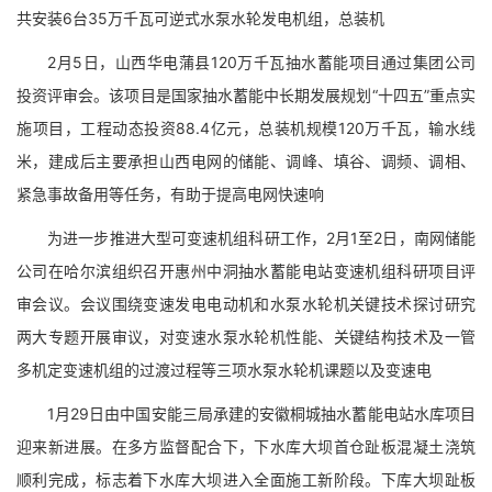
共安装6台35万千瓦可逆式水泵水轮发电机组，总装机
2月5日，山西华电蒲县120万千瓦抽水蓄能项目通过集团公司
投资评审会。该项目是国家抽水蓄能中长期发展规划“十四五”重点实
施项目，工程动态投资88.4亿元，总装机规模120万千瓦，输水线
米，建成后主要承担山西电网的储能、调峰、填谷、调频、调相、
紧急事故备用等任务，有助于提高电网快速响
为进一步推进大型可变速机组科研工作，2月1至2日，南网储能
公司在哈尔滨组织召开惠州中洞抽水蓄能电站变速机组科研项目评
审会议。会议围绕变速发电电动机和水泵水轮机关键技术探讨研究
两大专题开展审议，对变速水泵水轮机性能、关键结构技术及一管
多机定变速机组的过渡过程等三项水泵水轮机课题以及变速电
1月29日由中国安能三局承建的安徽桐城抽水蓄能电站水库项目
迎来新进展。在多方监督配合下，下水库大坝首仓趾板混凝土浇筑
顺利完成，标志着下水库大坝进入全面施工新阶段。下库大坝趾板