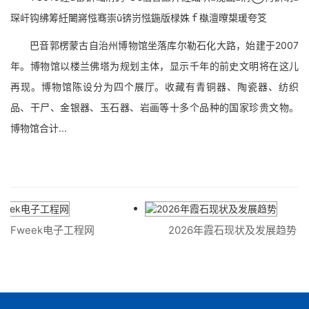
琛屽钩绋筹紝闄嶈惤骞崇ǔ锛岃惤鍦版椂姝ｆ槸澶曢槼瑗夸笅
巴音郭楞蒙古自治州博物馆坐落库尔勒石化大路，始建于2007
年。博物馆以楼兰佛塔为规划主体，显示千年的前史文明将在这儿
再现。博物馆陈设分为四个展厅。收藏有青铜器、陶瓷器、纺织
品、干尸、金银器、玉石器、岩画等十多个品种的国家珍贵文物。
博物馆合计...
 OFweek电子工程网
2026年霞石现状及发展趋势