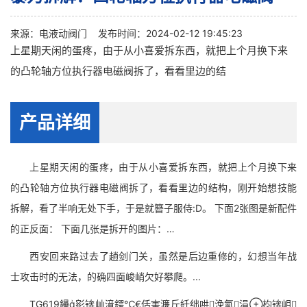
来源：
电液动阀门
发布时间：2024-02-12 19:45:23
上星期天闲的蛋疼，由于从小喜爱拆东西，就把上个月换下来
的凸轮轴方位执行器电磁阀拆了，看看里边的结
产品详细
上星期天闲的蛋疼，由于从小喜爱拆东西，就把上个月换下来
的凸轮轴方位执行器电磁阀拆了，看看里边的结构，刚开始想技能
拆解，看了半响无处下手，于是就簪子服侍:D。 下面2张图是新配件
的正反面： 下面几张是拆开的图片：…
西安回来路过去了趟剑门关，虽然是后边重修的，幻想当年战
士攻击时的无法，的确四面峻峭欠好攀爬。...
TG619鑸彮锛屾湇鍔℃€佸害濂斤紝绌哄浼氳涓枃锛岄