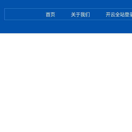
首页
关于我们
开云全站登