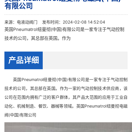
有限公司
来源：
电液动阀门
发布时间：2024-02-08 14:52:04
英国Pneumatrol纽曼彻(中国)有限公司是一家专注于气动控制
技术的公司，其总部在英国。作为
产品详细
英国Pneumatrol纽曼彻(中国)有限公司是一家专注于气动控制
技术的公司，其总部在英国。作为一家的气动控制技术供应商，该
公司在范围内拥有广泛的客户群体，其产品大范围的应用于工业自
动化、机械制造、餐饮、器械等领域。英国Pneumatrol纽曼彻电磁
阀(中国)有限公司