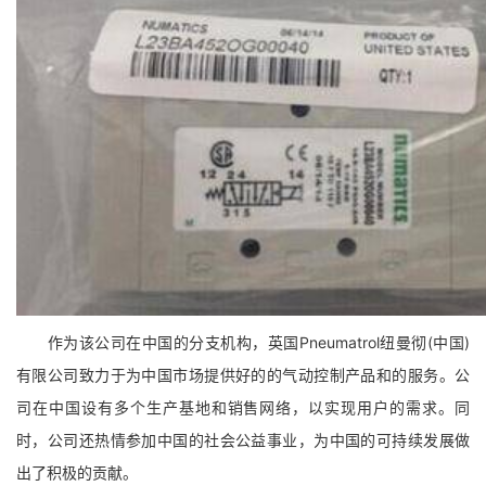
作为该公司在中国的分支机构，英国Pneumatrol纽曼彻(中国)
有限公司致力于为中国市场提供好的的气动控制产品和的服务。公
司在中国设有多个生产基地和销售网络，以实现用户的需求。同
时，公司还热情参加中国的社会公益事业，为中国的可持续发展做
出了积极的贡献。