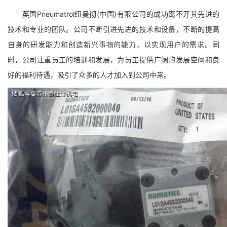
英国Pneumatrol纽曼彻(中国)有限公司的成功离不开其先进的
技术和专业的团队。公司不断引进先进的技术和设备，不断的提高
自身的研发能力和创造新兴事物的能力，以实现用户的需求。同
时，公司注重员工的培训和发展，为员工提供广阔的发展空间和良
好的福利待遇，吸引了众多的人才加入到公司中来。