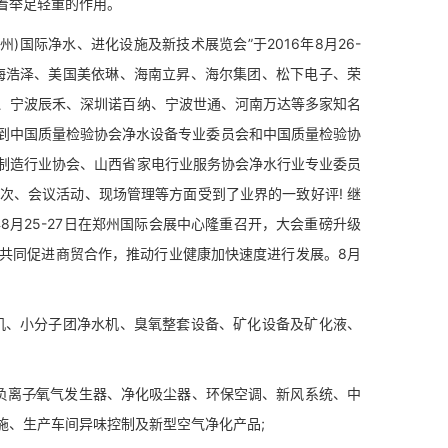
着举足轻重的作用。
际净水、进化设施及新技术展览会”于2016年8月26-
海浩泽、美国美依琳、海南立昇、海尔集团、松下电子、荣
、宁波辰禾、深圳诺百纳、宁波世通、河南万达等多家知名
得到中国质量检验协会净水设备专业委员会和中国质量检验协
制造行业协会、山西省家电行业服务协会净水行业专业委员
次、会议活动、现场管理等方面受到了业界的一致好评! 继
7年8月25-27日在郑州国际会展中心隆重召开，大会重磅升级
共同促进商贸合作，推动行业健康加快速度进行发展。8月
机、小分子团净水机、臭氧整套设备、矿化设备及矿化液、
负离子∕氧气发生器、净化吸尘器、环保空调、新风系统、中
施、生产车间异味控制及新型空气净化产品;