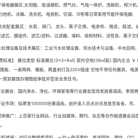
电器展区:太阳能、吸油烟机、燃气灶、气电一体炉、洗碗机、榨汁机
扫地机、冰箱、洗衣机、电视机、空调、冷柜等日常家用节能环保电器;
配套展区：水泵、阀门、龙头、离子交换、电渗析、微滤、超滤、纳
陶瓷滤芯、膜组件、滤芯/滤料、过滤器、填料、吸附材料、活性炭、离子交
理设备及技术展区：工业污水处理设备、供水技术与设备、中水回用、
】 展位类型 标准展位(3×3=9㎡) 室内空地(36㎡起) 国内企业 ￥ 8800
 围板、一桌两椅、楣板、两盏射灯及220V插座 空地不带任何展具、电
一周到展馆办理图纸审批并签安全责任书。
展会：国内净水、净化、环保家电等行业展会现场发放邀请函、参观券
市场：拟寄发100000份邀请函，由外宣人员点对点发放至各省、市
推广：上百家行业网站、行业自媒体、期刊、杂志等合作报道展会动态
广。
终端：对行业数据库资料，一对一电话邀约，发送短信、微信、QQ、