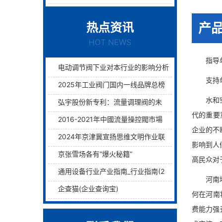
热点资讯
产
HOT NEWS
指导单位
电动调节阀下业对本行业的影响分析
支持单位
2025年工业阀门国内一线品牌总榜单前十名
水和空气
弘宇股份新专利：流量调理阀的未来已来过滤与调理两层护航！
代的重要
2016-2021年中國流量操控閥市場远景及融資戰略咨詢報告
企业的不
2024年京津冀宣扬思维文明作业联席会议在津举行
影响到人
京张雪场各有“爆火秘籍”
高民众对
通用设备行业产业指南_行业指南(2)_前瞻 - 前瞻网
河南地处
企查猫(企业查询宝)
何在河南
费能力强