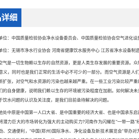
品详细
：中国质量检验协会净水设备委员会、中国质量检验协会空气进化设
：无锡市净水行业协会 河南省健康饮水服务中心 江苏省净水设备制造
是一切生物赖以生存的自然资源，更是人类生存发展的重要资源。众所
意义，同时也是我们正常的生活中必不可少的一部分。而空气资源是人们
断扩张，对空气和水资源的污染也越来越严重。在一些工业污染比较严重
们的自身健康，说明我们赖以生存的环境被污染程度在加剧。如何解决未
于饮水问题的认识及关注度，是我们目前亟待解决的问题。
中原是中国第一人口大省、是中国重要的经济大省、也是中国承东启西
将潜力巨大的市场转化为强大的主动购买力?河南作为闪耀在“一带一路
劲、交通便利，“中国(郑州)国际净水、净化设备及新技术展览会”举办