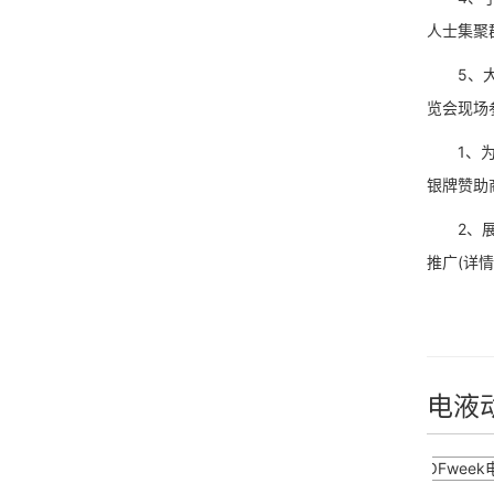
人士集聚
5、大巴
览会现场
1、为了
银牌赞助商
2、展会
推广(详
电液