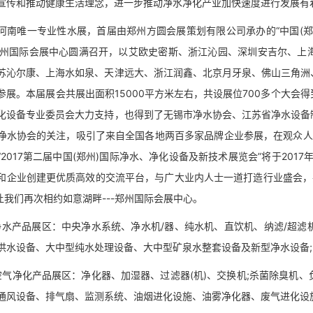
宣传和推动健康生活理念，进一步推动净水净化产业加快速度进行发展有
唯一专业性水展，首届由郑州方圆会展策划有限公司承办的“中国(郑州)国
郑州国际会展中心圆满召开，以艾欧史密斯、浙江沁园、深圳安吉尔、上
苏沁尔康、上海水如泉、天津远大、浙江润鑫、北京月牙泉、佛山三角洲
参展。本届展会共展出面积15000平方米左右，共设展位700多个大会
化设备专业委员会大力支持，也得到了无锡市净水协会、江苏省净水设备
净水协会的关注，吸引了来自全国各地两百多家品牌企业参展，在观众人
“2017第二届中国(郑州)国际净水、净化设备及新技术展览会”将于201
和企业创建更优质高效的交流平台，与广大业内人士一道打造行业盛会，
日让我们再次相约如意湖畔---郑州国际会展中心。
产品展区：中央净水系统、净水机/器、纯水机、直饮机、纳滤/超滤
供水设备、大中型纯水处理设备、大中型矿泉水整套设备及新型净水设备;
净化产品展区：净化器、加湿器、过滤器(机)、交换机;杀菌除臭机、
通风设备、排气扇、监测系统、油烟进化设施、油雾净化器、废气进化设