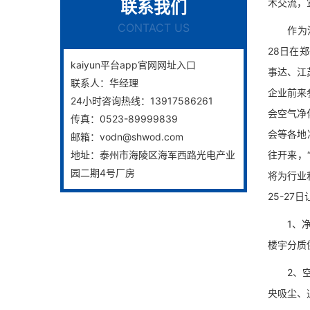
术交流，
联系我们
CONTACT US
作为河南
28日在
kaiyun平台app官网网址入口
事达、江
联系人：
华经理
企业前来
24小时咨询热线：
13917586261
会空气净
传真：
0523-89999839
会等各地
邮箱：
vodn@shwod.com
地址：
泰州市海陵区海军西路光电产业
往开来，
园二期4号厂房
将为行业
25-27
1、净水
楼宇分质
2、空气
央吸尘、