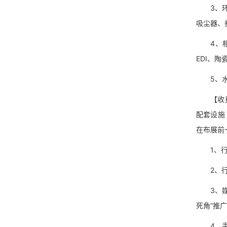
3、环保
吸尘器、
4、相关
EDI、
5、水处
【收费标准
配套设施
在布展前
1、行业
2、行业
3、媒体
死角”推
4、手机