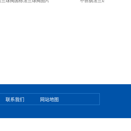
兰球阀国标法兰球阀图片
不锈钢法兰球阀图片
联系我们
网站地图