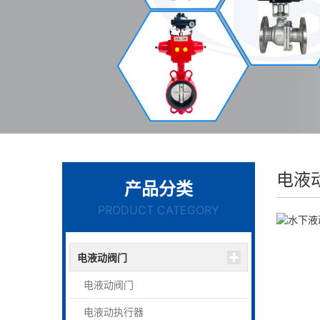
电液
产品分类
PRODUCT CATEGORY
电液动阀门
电液动阀门
电液动执行器