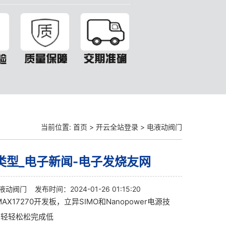
当前位置:
首页
>
开云全站登录
>
电液动阀门
类型_电子新闻-电子发烧友网
液动阀门
发布时间：2024-01-26 01:15:20
 MAX17270开发板，立异SIMO和Nanopower电源技
您轻轻松松完成低