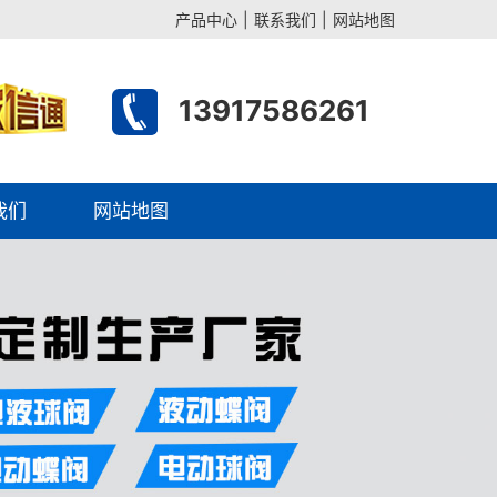
产品中心
|
联系我们
|
网站地图
13917586261
我们
网站地图