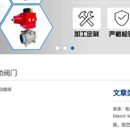
动阀门
文章
来源：
电
Maxim
能，助