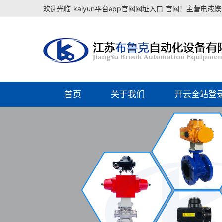
欢迎光临
kaiyun平台app官网网址入口
官网！主营电液蝶阀
首页
关于我们
开云全站登