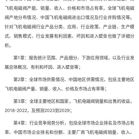
飞机电磁阀产能、销量、收入、价格和市场占有率，全球飞机电磁
阀产地分布情况、中国飞机电磁阀进出口情况及行业并购情况等。
针对飞机电磁阀行业产品分类、应用、行业政策、产业链、生产模
式、销售模式、行业发展有利因素、坏因和进入壁垒也做了详细分
析。
第1章：报告统计范围、产品细分、下游应用领域，以及行业发
展总体概况、有利和坏因、进入壁垒等；
第2章：全球市场供需情况、中国地区供需情况，包括主要地区
飞机电磁阀产量、销量、收入、价格及市场占有率等；
第3章：全球主要地区和国家，飞机电磁阀销量和出售的收益，
2018-2022，及预测2023到2029；
第4章：行业竞争局势分析，包括全球市场企业排名及市场占有
率、中国市场企业排名和份额、主要厂商飞机电磁阀销量、收入、