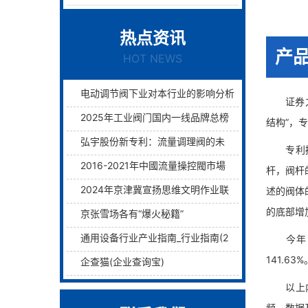
热点资讯
产
HOT NEWS
电动调节阀下业对本行业的影响分析
证券之星
2025年工业阀门国内一线品牌总榜单前十名
结构”，专
弘宇股份新专利：流量调理阀的未来已来过滤与调理两层护航！
专利摘要
2016-2021年中國流量操控閥市場远景及融資戰略咨詢報告
杆，阀杆
2024年京津冀宣扬思维文明作业联席会议在津举行
述的阀体
的底部增
京张雪场各有“爆火秘籍”
通用设备行业产业指南_行业指南(2)_前瞻 - 前瞻网
今年以来
141.63%
企查猫(企业查询宝)
以上内容
频、数据