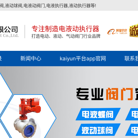
,液动球阀,电液动阀门,电液执行器,液动执行器等!
专注制造电液动执行器
打造电动、液动、气动阀门行业品牌
录
新闻中心
kaiyun平台app官网
联系