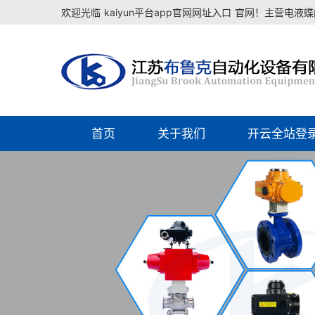
欢迎光临
kaiyun平台app官网网址入口
官网！主营电液蝶阀
首页
关于我们
开云全站登