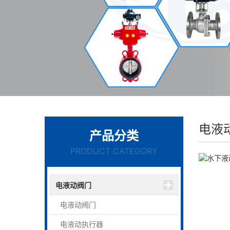
电液
产品分类
PRODUCT CATEGORY
电液动阀门
电液动阀门
电液动执行器