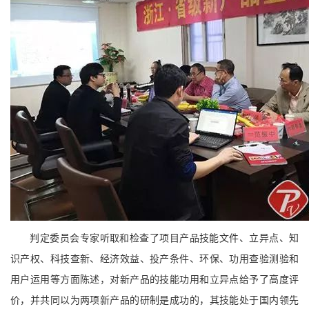
判定委员会专家听取和检查了项目产品技能文件、立异点、知
识产权、科技查新、经济效益、投产条件、环保、功用查验测验和
用户运用等方面陈述，对新产品的技能功用和立异点给予了高度评
价，并共同以为两项新产品的研制是成功的，其技能处于国内领先