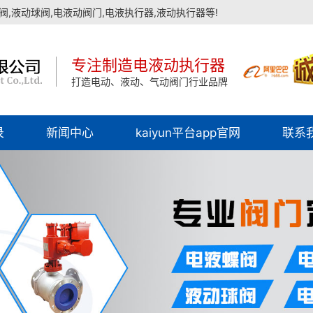
,液动球阀,电液动阀门,电液执行器,液动执行器等!
专注制造电液动执行器
打造电动、液动、气动阀门行业品牌
录
新闻中心
kaiyun平台app官网
联系