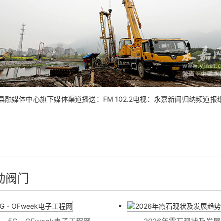
媒体中心旗下媒体渠道播送：FM 102.2电视：永嘉新闻归纳频道
动阀门