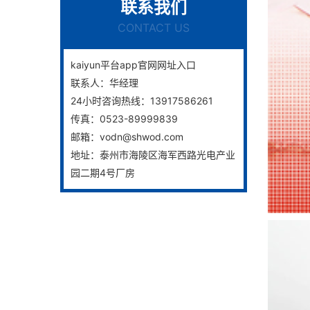
联系我们
CONTACT US
kaiyun平台app官网网址入口
联系人：
华经理
24小时咨询热线：
13917586261
传真：
0523-89999839
邮箱：
vodn@shwod.com
地址：
泰州市海陵区海军西路光电产业
园二期4号厂房