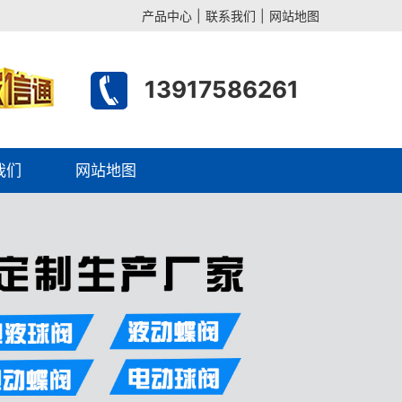
产品中心
|
联系我们
|
网站地图
13917586261
我们
网站地图