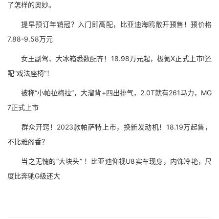
了怎样的奥妙。
提早预订年销冠？入门即高配，比亚迪海鸥敞开预售！预价格
7.88-9.58万元
女王副驾、大冰箱悉数配齐！18.98万元起，极氪X正式上市!还
配“戏法座椅”！
被称“小帕拉梅拉”，大溜背+四出排气，2.0T就有261马力，MG
7正式上市
群众开窍！2023款帕萨特上市，换新发动机！18.19万起售，
不比雅阁香？
当之无愧的“大块头” ！比亚迪仰视U8实车现身，内饰冷艳，尺
度比奔驰G级还大