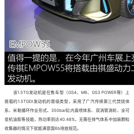
该1.5TG发动机是在售车型（GS4、M6、GS3 POWER等）上
搭载的1.5TGDI发动机的晋级类型，采用了广汽传祺第三代焚烧体
系、米勒循环作业形式、350bar缸内直喷体系、双涡管涡轮、全可
变机油泵等技能，热功率到达40.48%，无需在排气体系中加装颗粒
收集器的情况下就能满意国6b排放规范。