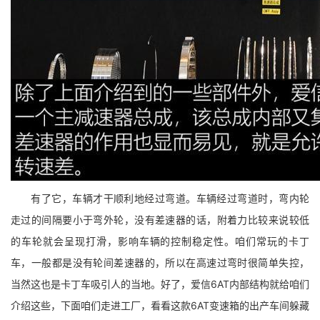
有了它，车辆才干顺利地经过弯道。车辆经过弯道时，弯内轮
走过的间隔要小于弯外轮，没有差速器的话，附着力比较来说较低
的车轮就会呈现打滑，影响车辆的控制稳定性。咱们常玩的卡丁
车，一般都是没有轮间差速器的，所以在高速过弯时很简单失控，
当然这也是卡丁车吸引人的当地。好了，爱信6AT内部结构就给咱们
介绍这些，下面咱们走进工厂，看看这款6AT变速箱的出产车间躲藏