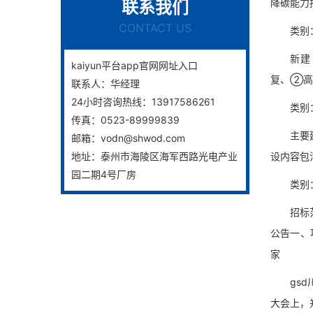
降碳能力
联系我们
CONTACT US
类别：市政
新建 4
kaiyun平台app官网网址入口
复、②高
联系人：
华经理
24小时咨询热线：
13917586261
类别：市政
传真：
0523-89999839
主要建设
邮箱：
vodn@shwod.com
地址：
泰州市海陵区海军西路光电产业
设内容包
园二期4号厂房
类别：市政
招标范围
公告一、
家
gsd川
大会上，