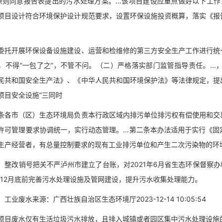
同意报告表提出的污水处理方案。...该项目建设应重点做好以下工作
项目设计符合环境保护设计规范要求，设置环保设施投资概算，落实《报
开展环保设备设施建设、运营和检维修的第三方安全生产工作进行统一
，不得“一包了之”，不管不问。（二）严格落实部门监管指导责任。..
民共和国安全生产法》、《中华人民共和国环境保护法》等法律规定，提
项目安全设施“三同时
市（区）生态环境局负责本行政区域内排污单位排污权有偿使用和交易
许可管理要求协调统一，实行动态管理。...第二条本办法适用于实行《
生产经营者，有总量控制要求的现有工业排污单位和产生二次污染物的环
改销号把关不严泸州市建立了台账，对2021年6月省生态环保督察办移
2年12月底前完善污水处理设施及管网建设，提升污水收集处理能力。
废水来源：广西壮族自治区生态环境厅2023-12-14 10:05:54
废水仅有生活垃圾污水排放，且排入城镇或者园区集中污水处理设施的，