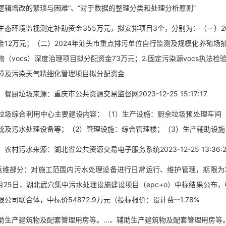
逻辑增改的繁琐与困难”、“对于数据的整理分类和处理分析原则”
环境监视测定补助资金355万元，拟安排项目3个，分别为：（一）2
金12万元；（二）2024年汕头市重点排污单位自行监测及规模化养殖场抽
物（vocs）深度治理项目拟分配资金73万元；2.固定污染源vocs执法检
障及污染天气精细化管理项目拟分配资金
垃圾来源：重庆市公共资源交易监督网2023-12-25 15:17:17
综合利用中心主要建设内容：（1）生产设施：厨余垃圾预处理车间 
统及污水处理设备等；（2）管理设施：综合管理楼；（3）生产辅助设施
污水来源：湖北省公共资源交易电子服务系统2023-12-25 13:36:2
部分：对施工范围内污水处理设备进行日常运行、维护管理，期限为3
.12月25日，湖北武穴集中污水处理设施建设项目（epc+o）中标结果
公司联合体，中标价54872.9万元（投标报价：设计费--1.78%
产建筑物及配套管理用房等。...、辅助生产建筑物及配套管理用房等