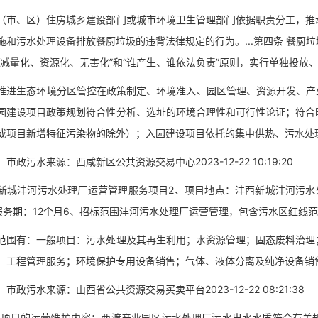
、区）住房城乡建设部门或城市环境卫生管理部门依据职责分工，推动
施和污水处理设备排放餐厨垃圾的违背法律规定的行为。...第四条 餐厨
“减量化、资源化、无害化”和“谁产生、谁依法负责”原则，实行单独投放
生态环境分区管控在政策制定、环境准入、园区管理、资源开发、产业布
园建设项目政策规划符合性分析、选址的环境合理性和可行性论证；符合
或项目新增特征污染物的除外）；入园建设项目依托的集中供热、污水处
污水来源：西咸新区公共资源交易中心2023-12-22 10:19:20
沣河污水处理厂运营管理服务项目2、项目地点：沣西新城沣河污水处理
服务期：12个月6、招标范围沣河污水处理厂运营管理，包含污水区红线
有：一般项目：污水处理及其再生利用；水资源管理；固态废料治理；
；工程管理服务；环境保护专用设备销售；气体、液体分离及纯净设备销
污水来源：山西省公共资源交易买卖平台2023-12-22 08:21:38
的运营维护内容：两渡产业园区污水处理厂污水出水水质符合有关规