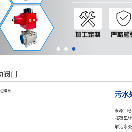
动阀门
污水
来源：
电
北极星
解污水