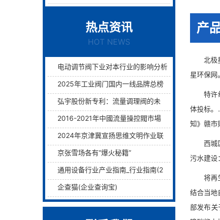
热点资讯
产
HOT NEWS
北极星环
电动调节阀下业对本行业的影响分析
星环保网
2025年工业阀门国内一线品牌总榜单前十名
特许经营
弘宇股份新专利：流量调理阀的未来已来过滤与调理两层护航！
体投标。
2016-2021年中國流量操控閥市場远景及融資戰略咨詢報告
知》赣市
2024年京津冀宣扬思维文明作业联席会议在津举行
西城区至
京张雪场各有“爆火秘籍”
污水建设
通用设备行业产业指南_行业指南(2)_前瞻 - 前瞻网
将再生水
企查猫(企业查询宝)
结合当地
部发布关