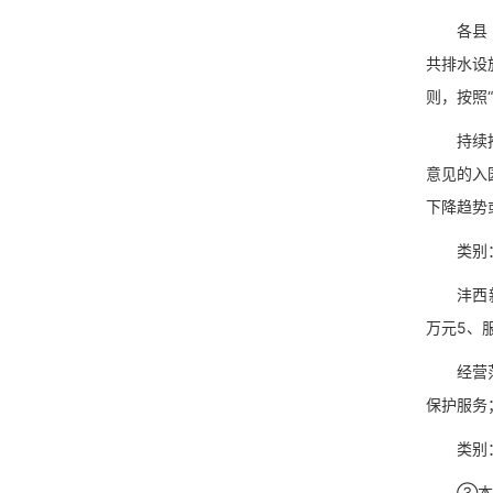
各县（市
共排水设
则，按照
持续推进
意见的入
下降趋势
类别：市政
沣西新城
万元5、
经营范围
保护服务
类别：市政
③本项目