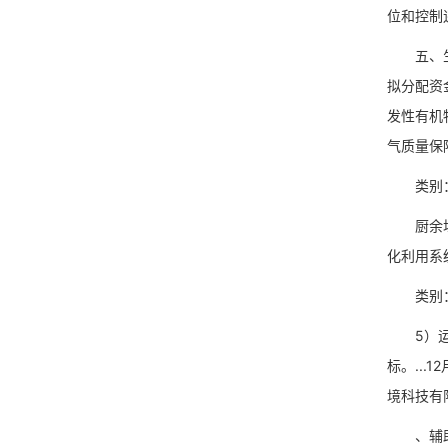
位和控制
五、生态
拟分配资
发性有机
气质量保
类别：餐厨
厨余垃圾
化利用系
类别：农村
5）运维
标。..
境科技有限
、辅助生