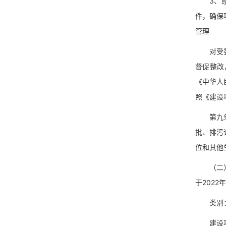
3、原则
件，确保
管理
对受委托
督促整改
《中华人
照《建设
第九条各
批、排污
位和其他
（二）整
于202
类别：工业
建设项目