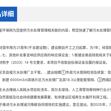
品详细
保网为您提供污水处理管理相关联的内容，帮您快速了解污水处理管理
。
年限为21周年(不含建设期)；建设期自开工之日起算，为1年；经营
...七、其他补充事宜响应供应商的响应保证金：1.根据全南县财政局关
财购字〔2023〕14 号文要求，本项目不收取投标保证金及履约保证金。
县城污水处理厂主干管。...建设规模①市政污水管网检测及修复：现
：新建 6000m3/d高铁片区污水处理厂及其18.3公里配套管网、③西城
合理纳入高耗水项目和洗车、高尔夫球场、人工滑雪场等特种行业计划
自然禀赋及社会持续健康发展需要，有序建设区域再生水循环利用工程。..
于推进污水处理减污降碳协同增效的实施建议，意见提出，到2025年