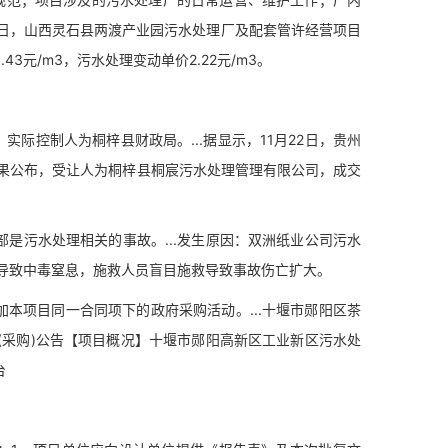
21日，山西灵石县两渡产业园污水处理厂及配套管许经营项目
元/m3，污水处理变动单价2.22元/m3。
际控制人为桐梓县财政局。...据显示，11月22日，贵州
果公布，受让人为桐梓县桐宸污水处理管理有限公司，成交
污水处理相关的事故。...发生原因：双洲纸业公司污水
导致中毒窒息，施救人员盲目施救导致事故伤亡扩大。
项目同一合同项下的政府采购活动。...十堰市郧阳区茶
(采购)公告【项目概况】十堰市郧阳高新区工业新区污水处
台