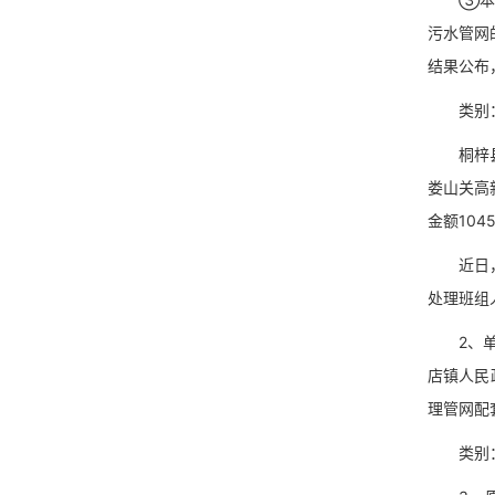
污水管网
结果公布
类别：市政
桐梓县桐
娄山关高
金额104
近日，应
处理班组
2、单位
店镇人民
理管网配
类别：工业