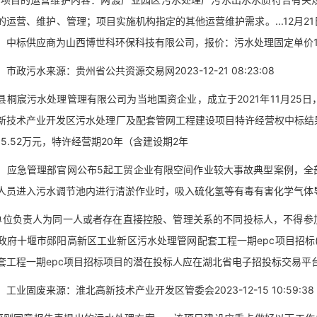
的运营、维护、管理；项目实施机构指定的其他运营维护需求。...12月
，中标供应商为山西博世科环保科技有限公司，报价：污水处理固定单价1.43
污水来源：贵州省公共资源交易网2023-12-21 08:23:08
宸污水处理管理有限公司为当地国资企业，成立于2021年11月25日，实
新技术产业开发区污水处理厂及配套管网工程建设项目特许经营权中标结
55.52万元，特许经营期20年（含建设期2年
急管理部官网公布5起工贸企业有限空间作业较大事故典型案例，全部是
人员进入污水调节池内进行清淤作业时，吸入硫化氢等有毒有害化学气体
负责人为同一人或者存在直接控股、管理关系的不同投标人，不得参加本
政府十堰市郧阳高新区工业新区污水处理管网配套工程一期epc项目招标
套工程一期epc项目招标项目的潜在投标人应在湖北省电子招投标交易平
固废来源：淮北高新技术产业开发区管委会2023-12-15 10:59:38