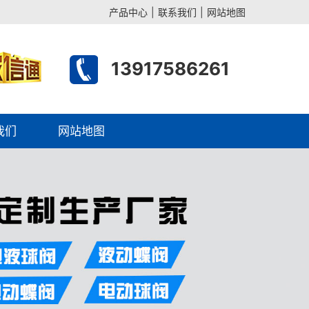
产品中心
|
联系我们
|
网站地图
13917586261
我们
网站地图