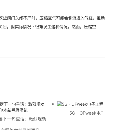
些阀门关闭不严时，压缩空气可能会倒流进入气缸，推动
关闭，但实际情况下很难发生这种情况。然而，压缩空
5G - OFweek电子工程网
下一句重话：激烈规劝