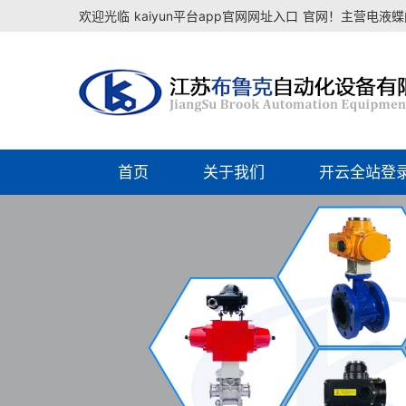
欢迎光临
kaiyun平台app官网网址入口
官网！主营电液蝶阀
首页
关于我们
开云全站登