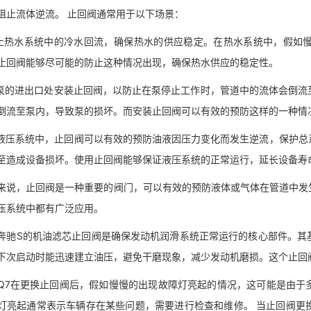
阻止流体逆流。 止回阀通常用于以下场景：
热水系统中的冷水回流，确保热水的供应稳定。在热水系统中，假如慢
止回阀能够尽可能的防止这种情况出现，确保热水供应的稳定性。
的进出口处安装止回阀，以防止在泵停止工作时，管道中的流体会倒流
倒流至泵内，导致泵的损坏。而安装止回阀可以有效的预防这样的一种情
压系统中，止回阀可以有效的预防油液因压力变化而发生逆流，保护总
至造成设备损坏。使用止回阀能够保证液压系统的正常运行，延长设备寿
，止回阀是一种重要的阀门，可以有效的预防液体或气体在管道中发生
压系统中都有广泛应用。
S的机油滤芯止回阀是确保发动机润滑系统正常运行的核心部件。其基
下次启动时能迅速建立油压，避免干磨现象，减少发动机磨损。这个止回
在更换止回阀后，假如慢慢的出现故障灯亮起的情况，这可能是由于多
灯亮起通常表示车辆存在某些问题，需要进行检查和维修。 当止回阀更