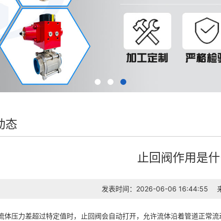
动态
止回阀作用是什
发表时间：2026-06-06 16:44:55
压力差超过特定值时，止回阀会自动打开，允许流体沿着管道正常流动