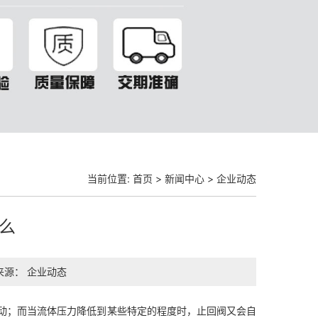
当前位置:
首页
>
新闻中心
>
企业动态
么
来源：
企业动态
；而当流体压力降低到某些特定的程度时，止回阀又会自