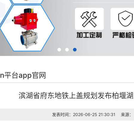
yun平台app官网
滨湖省府东地铁上盖规划发布柏堰湖
发表时间：2026-06-25 21:30:31
来源