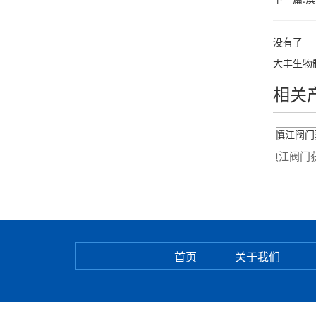
没有了
大丰生物
相关
紧迫停水！触及永春这个城镇→
慎江阀门获得
首页
关于我们