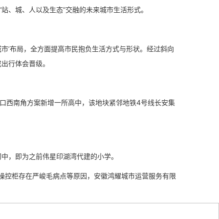
站、城、人以及生态”交融的未来城市生活形式。
市’布局，全方面提高市民抱负生活方式与形状。经过斜向
成出行体会晋级。
西南角方案新增一所高中，该地块紧邻地铁4号线长安集
中，即为之前伟星印湖湾代建的小学。
控柜存在严峻毛病点等原因，安徽鸿耀城市运营服务有限
！