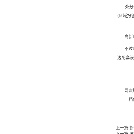
处分信息
(区域报
高新区讯
不过现在
边配套设
此
网友爆料
档
上一篇:
新
下一篇:
滨