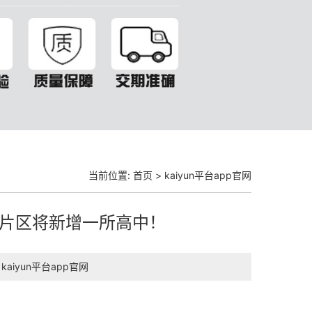
当前位置:
首页
>
kaiyun平台app官网
片区将新增一所高中！
：
kaiyun平台app官网