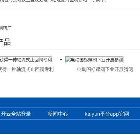
制药厂
产品
一种轴流式止回阀专利
电动国标蝶阀下业开展猜测
开云全站登录
新闻中心
kaiyun平台app官网