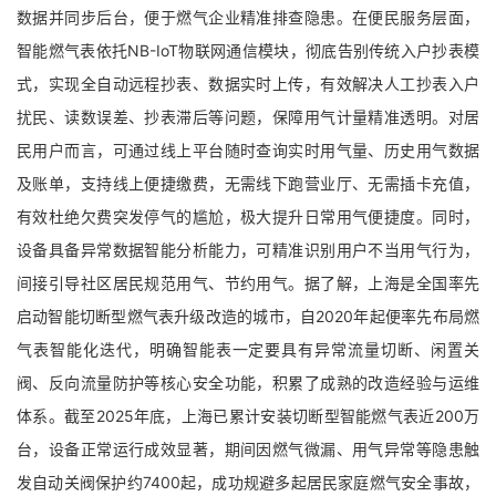
数据并同步后台，便于燃气企业精准排查隐患。在便民服务层面，
智能燃气表依托NB-IoT物联网通信模块，彻底告别传统入户抄表模
式，实现全自动远程抄表、数据实时上传，有效解决人工抄表入户
扰民、读数误差、抄表滞后等问题，保障用气计量精准透明。对居
民用户而言，可通过线上平台随时查询实时用气量、历史用气数据
及账单，支持线上便捷缴费，无需线下跑营业厅、无需插卡充值，
有效杜绝欠费突发停气的尴尬，极大提升日常用气便捷度。同时，
设备具备异常数据智能分析能力，可精准识别用户不当用气行为，
间接引导社区居民规范用气、节约用气。据了解，上海是全国率先
启动智能切断型燃气表升级改造的城市，自2020年起便率先布局燃
气表智能化迭代，明确智能表一定要具有异常流量切断、闲置关
阀、反向流量防护等核心安全功能，积累了成熟的改造经验与运维
体系。截至2025年底，上海已累计安装切断型智能燃气表近200万
台，设备正常运行成效显著，期间因燃气微漏、用气异常等隐患触
发自动关阀保护约7400起，成功规避多起居民家庭燃气安全事故，