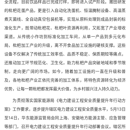
全流程，目前饮品样品已完成打样，即将进入试产阶段。莆田研发
的枇杷花蛋产品，更是引入自动化洗蛋机、恒温腌制设备、高温蒸
煮灭菌线、全自动真空包装机等，实现从原料处理到成品封装的标
准化生产，既带动枇杷花、枇杷叶资源再利用，又拓宽了产业增收
渠道。从传统小作坊到标准化加工车间，从单一产品到多元化布
局，枇杷加工产业的升级，离不开食品加工设施的硬核支撑。这些
设备不仅解决了传统加工效率低、品质不稳定、保质期短等痛点，
还推动加工环节规范化、卫生化，助力枇杷产品突破地域和季节限
制，走向更广阔的市场。如今，随着加工设施的一直在升级和普
及，各地枇杷产业正依托完善的加工体系，将特色资源转化为经济
优势，让每一颗枇杷都发挥最大价值，为乡村振兴注入持久动力。
为贯彻落实国家能源局《电力建设工程安全质量提升年行动方
案》工作要求，逐步提升辖区电力建设工程安全质量水平，5月13日
至14日，华东能源监管局会同上海、安徽地方能源主管、应急管理
等部门，召开电力建设工程安全质量提升年行动部署会议。辖区所