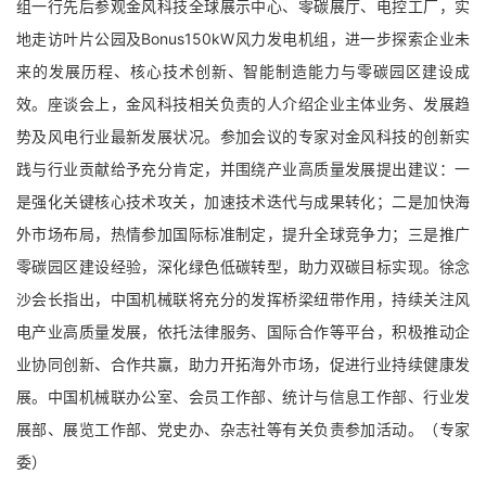
组一行先后参观金风科技全球展示中心、零碳展厅、电控工厂，实
地走访叶片公园及Bonus150kW风力发电机组，进一步探索企业未
来的发展历程、核心技术创新、智能制造能力与零碳园区建设成
效。座谈会上，金风科技相关负责的人介绍企业主体业务、发展趋
势及风电行业最新发展状况。参加会议的专家对金风科技的创新实
践与行业贡献给予充分肯定，并围绕产业高质量发展提出建议：一
是强化关键核心技术攻关，加速技术迭代与成果转化；二是加快海
外市场布局，热情参加国际标准制定，提升全球竞争力；三是推广
零碳园区建设经验，深化绿色低碳转型，助力双碳目标实现。徐念
沙会长指出，中国机械联将充分的发挥桥梁纽带作用，持续关注风
电产业高质量发展，依托法律服务、国际合作等平台，积极推动企
业协同创新、合作共赢，助力开拓海外市场，促进行业持续健康发
展。中国机械联办公室、会员工作部、统计与信息工作部、行业发
展部、展览工作部、党史办、杂志社等有关负责参加活动。（专家
委）