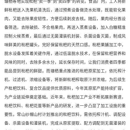
塘栖等地实现枇杷“卖一季”到“卖四季”的转变。食品厂内，工人将新
鲜枇杷送入洗果机清洗后，通过预煮设备做烫水处理，既能软化果
肉，又能去除果皮韧性，方便后续剥皮去核。随后，果肉经分拣设
备筛选，去除破损、不合格果肉，再送入蒸煮设备，加入白糖精准
控制火候蒸煮，最后通过无菌灌装机封装、杀菌设备灭菌，制成风
味鲜美的枇杷罐头，完好保留枇杷的天然口感。枇杷果脯加工中，
脱水设备发挥着关键作用，通过低温脱水技术，在保留枇杷营养和
风味的同时，去除多余水分，延长保存时间，让我们消费者四季都
能品尝到枇杷的鲜甜。而塘栖重点推进的枇杷原浆加工，依托榨汁
机、过滤机、浓缩设备等，将新鲜枇杷榨取原汁并浓缩，为后续生
产枇杷饮料、复合饮品提供优质原料，今年其原浆产能持续扩容，
为产业链延伸奠定基础。近年来，枇杷加工产业不断拓展新赛道，
枇杷饮料、枇杷花蛋等新产品的研发，进一步凸显了加工设施的重
要性。常山纱帽山村计划推出的枇杷饮料，需依托榨汁机、调配设
备、杀菌设备和灌装机，完成从原浆提取、配方调配到无菌灌装的