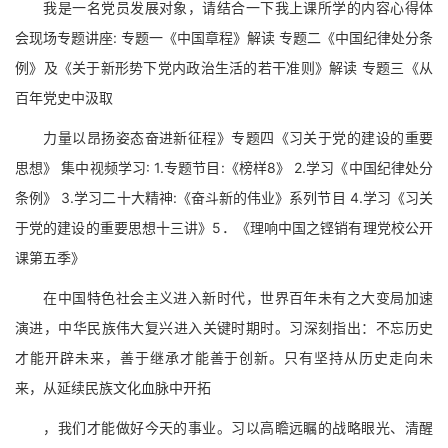
我是一名党员发展对象，请结合一下我上课所学的内容心得体
会现场专题讲座: 专题一《中国章程》解读 专题二《中国纪律处分条
例》及《关于新形势下党内政治生活的若干准则》解读 专题三《从
百年党史中汲取
力量以昂扬姿态奋进新征程》专题四《习关于党的建设的重要
思想》 集中视频学习: 1.专题节目:《榜样8》 2.学习《中国纪律处分
条例》 3.学习二十大精神:《奋斗新的伟业》系列节目 4.学习《习关
于党的建设的重要思想十三讲》5．《理响中国之铿销有理党校公开
课第五季》
在中国特色社会主义进入新时代，世界百年未有之大变局加速
演进，中华民族伟大复兴进入关键时期时。习深刻指出：不忘历史
才能开辟未来，善于继承才能善于创新。只有坚持从历史走向未
来，从延续民族文化血脉中开拓
，我们才能做好今天的事业。习以高瞻远瞩的战略眼光、清醒