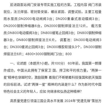
前进路泵站阀门安装专项实施工程的方案。工程内容 阀门吊装
就位，法兰焊接、密封垫安装、螺丝紧固、调整试验。主要工程量
雨水泵房;DN2000电动闸阀3台；DN200重垂式液动蝶阀3台；
DN2000钢制伸缩器6台，DN2000钢制焊接法兰12片。 截污泵
房;DN800电动蝶阀3台；DN800缓笔止回阀3台；DN800钢制伸缩
器3台，DN800钢制焊接法兰6片。 调蓄池：DN300电动闸阀3
台；DN300缓闭止回阀3台；DN300橡胶软接头3个，DN300钢制
焊接法兰6片；4800*3000钢制闸门2台；800
一、论述题（本题共1小题，共100分） 60年前，我国第一颗爆
炸成功，中国从此拥有了保家卫 国、捍卫和平的核力量。“两弹一
星”精神也穿越时空，激励鼓舞 着我们不断朝着科技强国和航天强国
的目标前进。试述“两弹一星” 精神的内涵是什么？作为新时代中国
特色社会主义的年轻人，应如 何继承和弘扬这种精神？
高质量党建引领温江国企高水平发展 2024年“党建先锋”策划方