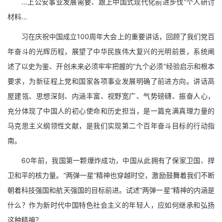
...上公安事业发展需要、跟上中国式现代化前进步伐”个人研讨
材料...
习在庆祝中国成立100周年大会上的重要讲话，回顾了我们党百
年奋斗的光辉历程，展望了中华民族伟大复兴的光明前景，系统阐
述了以史为鉴、开创未来必须牢牢把握的“九个必须”经验启示和根本
要求，为新征程上党和国家各项事业发展明确了前进方向。讲话高
屋建瓴、思想深刻、内涵丰富、视野宽广、气势磅礴、振奋人心，
充分体现了中国人的初心使命和历史担当，是一篇充满真理力量的
马克思主义纲领性文献，是我们实现第二个百年奋斗目标的行动指
南。
60年前，我国第一颗爆炸成功，中国从此拥有了保家卫国、捍
卫和平的核力量。“两弹一星”精神也穿越时空，激励鼓舞着我们不断
朝着科技强国和航天强国的目标前进。试述“两弹一星”精神的内涵是
什么？作为新时代中国特色社会主义的年轻人，应如何继承和弘扬
这种精神？